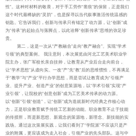
性”。这种对材料的敬畏，对于手工劳作“凿痕”的保留，正是我们
这个时代最稀缺的“灵韵”，也是探寻以当代叙事激活传统温感的
钥匙。它告诉我们，创新与传承只有锚定了动力源，让“创新”成
为“传承”的起始点与落脚点，以此诠释“创新传承”思维的弥足珍
贵。
第二，这是一次从“产教融合”走向“教产融合”、实现“学术
引领”的典型案例。 我注意到，本次展览由河北工艺美术职业学
院主办，张广军校长亲自挂帅，让教育从产业后台走向前台，
让“学术思想”从虚向实。一改“产”先“教”后的思维惯性，不再满足
于“教学”与“产业”平行办学思想，而是尝试让教育成为“引领产
业、提升产业、创造产业”的创意策源地，以“学术引领”实现“产
业引领”，让院校的“创意创新”成为工艺美术传承的动力源。
以“创新”引领“创造”，让“创新”成为造就新时代经典之作核心动
力，正是职业教育赋予传统工艺新的动能。职业教育不止于技能
的传授所，而是新思想、新观念的策源地，新理念、新技能的实
践场。通过这次策展实践，让我们看到了“学院派”不应该只是产
业的附属，更应该成为走入社会，引领产业的先头部队。这与中