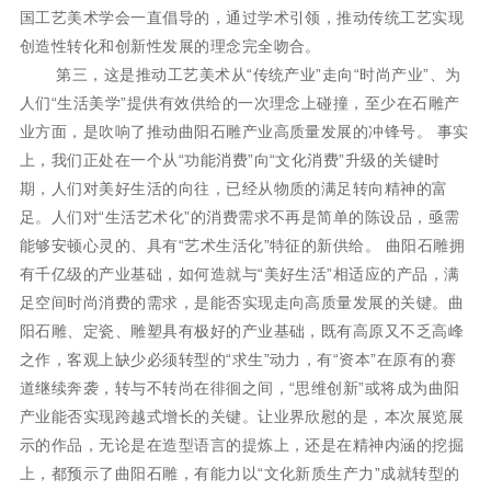
国工艺美术学会一直倡导的，通过学术引领，推动传统工艺实现
创造性转化和创新性发展的理念完全吻合。
第三，这是推动工艺美术从“传统产业”走向“时尚产业”、为
人们“生活美学”提供有效供给的一次理念上碰撞，至少在石雕产
业方面，是吹响了推动曲阳石雕产业高质量发展的冲锋号。 事实
上，我们正处在一个从“功能消费”向“文化消费”升级的关键时
期，人们对美好生活的向往，已经从物质的满足转向精神的富
足。人们对“生活艺术化”的消费需求不再是简单的陈设品，亟需
能够安顿心灵的、具有“艺术生活化”特征的新供给。 曲阳石雕拥
有千亿级的产业基础，如何造就与“美好生活”相适应的产品，满
足空间时尚消费的需求，是能否实现走向高质量发展的关键。曲
阳石雕、定瓷、雕塑具有极好的产业基础，既有高原又不乏高峰
之作，客观上缺少必须转型的“求生”动力，有“资本”在原有的赛
道继续奔袭，转与不转尚在徘徊之间，“思维创新”或将成为曲阳
产业能否实现跨越式增长的关键。让业界欣慰的是，本次展览展
示的作品，无论是在造型语言的提炼上，还是在精神内涵的挖掘
上，都预示了曲阳石雕，有能力以“文化新质生产力”成就转型的