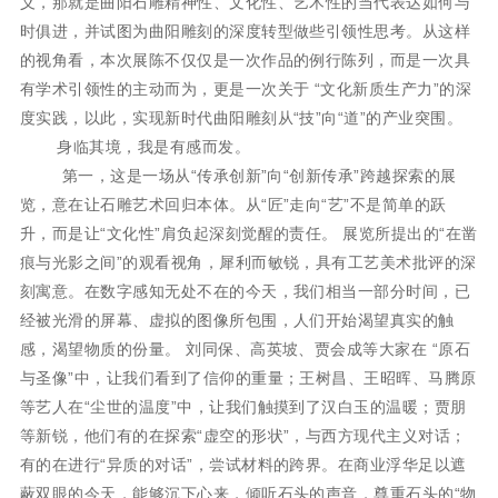
义，那就是曲阳石雕精神性、文化性、艺术性的当代表达如何与
时俱进，并试图为曲阳雕刻的深度转型做些引领性思考。从这样
的视角看，本次展陈不仅仅是一次作品的例行陈列，而是一次具
有学术引领性的主动而为，更是一次关于 “文化新质生产力”的深
度实践，以此，实现新时代曲阳雕刻从“技”向“道”的产业突围。
身临其境，我是有感而发。
第一，这是一场从“传承创新”向“创新传承”跨越探索的展
览，意在让石雕艺术回归本体。从“匠”走向“艺”不是简单的跃
升，而是让“文化性”肩负起深刻觉醒的责任。 展览所提出的“在凿
痕与光影之间”的观看视角，犀利而敏锐，具有工艺美术批评的深
刻寓意。在数字感知无处不在的今天，我们相当一部分时间，已
经被光滑的屏幕、虚拟的图像所包围，人们开始渴望真实的触
感，渴望物质的份量。 刘同保、高英坡、贾会成等大家在 “原石
与圣像”中，让我们看到了信仰的重量；王树昌、王昭晖、马腾原
等艺人在“尘世的温度”中，让我们触摸到了汉白玉的温暖；贾朋
等新锐，他们有的在探索“虚空的形状”，与西方现代主义对话；
有的在进行“异质的对话”，尝试材料的跨界。在商业浮华足以遮
蔽双眼的今天，能够沉下心来，倾听石头的声音，尊重石头的“物