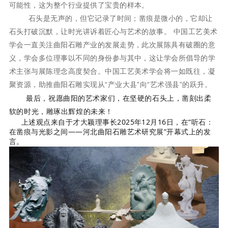
可能性，这为整个行业提供了宝贵的样本。
石头是无声的，但它记录了时间；凿痕是微小的，它却让
石头打破沉默，让时光讲诉着匠心与艺术的故事。 中国工艺美术
学会一直关注曲阳石雕产业的发展走势，此次展陈具有破圈的意
义，学会多位理事以不同的身份参与其中，这让学会所倡导的学
术主张与展陈理念高度契合。中国工艺美术学会将一如既往，凝
聚资源，助推曲阳石雕实现从“产业大县”向“艺术强县”的跃升。
最后，祝愿曲阳的艺术家们，在坚硬的石头上，凿刻出柔
软的时光，雕琢出辉煌的未来！
上述观点来自于才大颖理事长2025年12月16日，在
“听石：
在凿痕与光影之间——河北曲阳石雕艺术研究展”开幕式上的发
言。