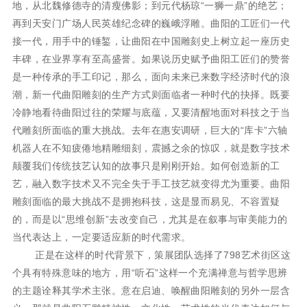
地，从北魏修德寺的清瘦佛影；到元代杨琼“一狮一鼎”的绝艺；
再到天安门广场人民英雄纪念碑的巍峨浮雕。曲阳的工匠们一代
接一代，用手中的锤錾，让曲阳在中国雕刻史上树立起一座历史
丰碑，在业界享有至高盛誉。如果说历史赋予曲阳工匠们的赞誉
是一种传承的手工印记，那么，面向未来已来数字经济时代的浪
潮，新一代曲阳雕刻的生产方式则面临者一种时代的抉择。既要
冷静地看待曲阳过往的荣耀与底蕴，又要清醒地面对科技之于当
代雕刻所面临的重大挑战。去年在惠安调研，巨大的“库卡”六轴
机器人在不知疲倦地精雕细刻，震撼之余的惊叹，就是数字技术
颠覆我们传统技艺认知的故事只是刚刚开始。如何创造新的工
艺，融入数字技术又不完全失于手工技艺就变得尤为重要。曲阳
雕刻面临的最大挑战不是拥抱科技，这是显而易见、不容置疑
的，而是以“思维创新”去改变自己，尤其是在叙事与审美能力的
当代表达上，一定要适应新的时代需求。
正是在这样的时代背景下，策展团队选择了798艺术街区这
个具有特殊意味的地方，用“听石”这样一个充满禅意与哲学思辨
的主题诠释其学术主张。意在启迪、唤醒曲阳雕刻的另外一层含