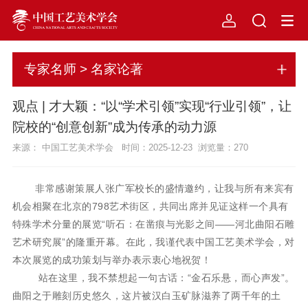
专家名师 > 名家论著
观点 | 才大颖：“以“学术引领”实现“行业引领”，让
院校的“创意创新”成为传承的动力源
来源： 中国工艺美术学会 时间：2025-12-23 浏览量：
270
非常感谢策展人张广军校长的盛情邀约，让我与所有来宾有
机会相聚在北京的798艺术街区，共同出席并见证这样一个具有
特殊学术分量的展览“听石：在凿痕与光影之间——河北曲阳石雕
艺术研究展”的隆重开幕。在此，我谨代表中国工艺美术学会，对
本次展览的成功策划与举办表示衷心地祝贺！
站在这里，我不禁想起一句古话：“金石乐悬，而心声发”。
曲阳之于雕刻历史悠久，这片被汉白玉矿脉滋养了两千年的土