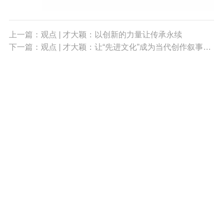
上一篇：观点 | 才大颖：以创新的力量让传承永续
下一篇：观点 | 才大颖：让“先进文化”成为当代创作叙事的落脚点
010-68396408
xuehuiwangzhan@126.com