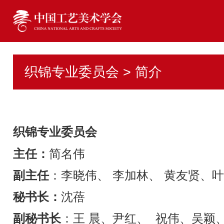
织锦专业委员会 > 简介
织锦专业委员会
主任：
简名伟
副主任
：李晓伟、 李加林、 黄友贤、
秘书长：
沈蓓
副秘书长
：王 晨、尹红、 祝伟、吴颖