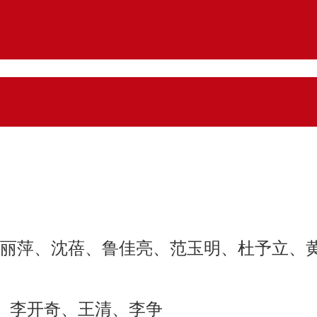
叶丽萍、沈蓓、
鲁佳亮、
范玉明
、杜予立、
、 李开奇、王清、
李争