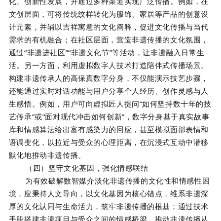
化、创新性发展，并通过多种渠道实现广泛传播。例如，在
文创层面，可将传统纹样转化为服饰、家居等产品的创意设
计元素，并辅以吉祥寓意的文化阐释，促进文化传播与当代
需求的有机融合；在社区层面，营造非遗传播的文化氛围，
通过“非遗进社区”“非遗文化节”等活动，让非遗融入日常生
活。另一方面，利用虚拟数字人技术打造陪伴式传播场景。
构建非遗传承人的高保真数字分身，不仅能演示技艺步骤，
还能通过实时对话功能与用户分享个人经历、创作灵感与人
生感悟。例如，用户可向虚拟匠人提问“如何坚持数十年的技
艺传承”或“面对现代冲击如何创新”，数字分身基于真实故事
库和情感算法给出富有感染力的回应，甚至模拟面部表情和
语调变化，以拉近与受众的心理距离，在沉浸式互动中潜移
默化地推动非遗传播。
（四）坚守文化基因，强化情感联结
为有效破解数智媒介淡化非遗传播的文化性和情感性困
境，应秉持人文导向，以文化基因为核心锚点，维系非遗深
厚的文化认同与生命活力，筑牢非遗传播的根基；通过技术
手段搭建非遗项目与受众之间的情感桥梁，推动非遗传播从