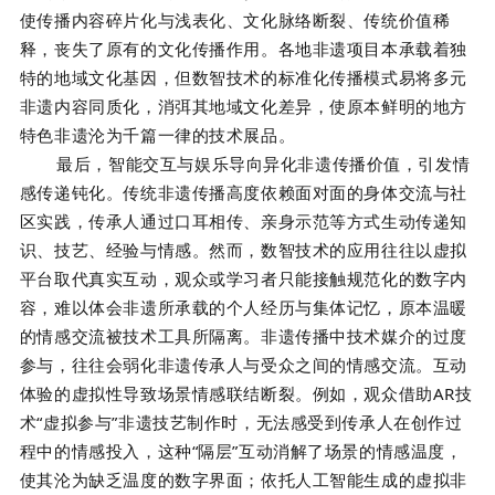
使传播内容碎片化与浅表化、文化脉络断裂、传统价值稀
释，丧失了原有的文化传播作用。各地非遗项目本承载着独
特的地域文化基因，但数智技术的标准化传播模式易将多元
非遗内容同质化，消弭其地域文化差异，使原本鲜明的地方
特色非遗沦为千篇一律的技术展品。
最后，智能交互与娱乐导向异化非遗传播价值，引发情
感传递钝化。传统非遗传播高度依赖面对面的身体交流与社
区实践，传承人通过口耳相传、亲身示范等方式生动传递知
识、技艺、经验与情感。然而，数智技术的应用往往以虚拟
平台取代真实互动，观众或学习者只能接触规范化的数字内
容，难以体会非遗所承载的个人经历与集体记忆，原本温暖
的情感交流被技术工具所隔离。非遗传播中技术媒介的过度
参与，往往会弱化非遗传承人与受众之间的情感交流。互动
体验的虚拟性导致场景情感联结断裂。例如，观众借助AR技
术“虚拟参与”非遗技艺制作时，无法感受到传承人在创作过
程中的情感投入，这种“隔层”互动消解了场景的情感温度，
使其沦为缺乏温度的数字界面；依托人工智能生成的虚拟非