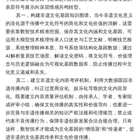
表层符号展示向深层情感共鸣转型。
其一，构建非遗文化基因知识图谱。当今非遗文化意义
的淡化源于传播中文化符号的简化和文化价值的消解，这需
要依靠数智技术精准挖掘、保存其文化内涵和文化基因。可
运用大模型技术梳理传承人口述史与工艺文献，明晰技艺根
源，系统整理精神本质、符号系统等结构化基因数据；通过
AI解析复原技艺场景、解读文化密码，将文化符号、价值理
念与历史逻辑融合为可视化基因数据库，防止传播过程中文
化意义递减和丢失。
其二，建立非遗文化内容考评机制。利用大数据跟踪非
遗传播内容，纠正过度商业化、娱乐化导致的文化内容异
化。既要建立内容质量评估机制，由传承人、学者、专家组
成评审小组，确保文化传播的真实性和价值导向，也要进一
步完善与非遗传播相关的知识产权法规和伦理规范，禁止或
约束不良传播行为，保障非遗创新发展合法合规合理。只有
这样，数智技术才能成为文化基因的“增强器”和“传递者”，促
进非遗的文化基因传承和文化价值传播。