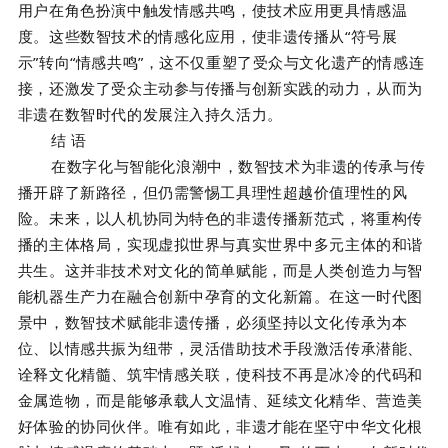
用户在角色扮演中触发情感共鸣，使技术应用更具情感温
度。这些数智技术的情感化应用，使非遗传播从“符号展
示”转向“情感共鸣”，这不仅重塑了受众与文化遗产的情感连
接，还激发了受众主动参与传播与创新实践的动力，从而为
非遗在数智时代的发展注入持久活力。
结 语
在数字化与智能化浪潮中，数智技术为非遗的传承与传
播开辟了新路径，但仍需警惕工具理性超越价值理性的风
险。未来，以人机协同为特色的非遗传播新范式，将重构传
播的主体格局，实现虚拟世界与真实世界中多元主体的和谐
共生。这并非技术对文化的简单赋能，而是人类创造力与智
能机器生产力在融合创新中孕育的文化新篇。在这一时代图
景中，数智技术赋能非遗传播，必须坚持以文化传承为本
位、以情感共振为纽带，灵活借助技术手段激活传承潜能、
诠释文化精髓、筑牢情感关联，使科技不再是冰冷的代码和
金属造物，而是能够承载人文温情、延续文化精华、营造美
好体验的协同伙伴。唯有如此，非遗才能在坚守中华文化根