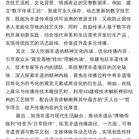
含技艺流程、文化背景、情感表达的完整数据库。例如，建
立“数字传承工坊”，形成可永久保存、动态更新的数字技艺
库，既能为非遗传承提供可追溯的资源支持，又能防止因传
承人老龄化导致的技艺失传。同时，鼓励传承人基于数字存
档开展创新实践，结合现代审美和生活需求开发衍生产品，
实现传统技艺的活态延续、价值提升及多元传播。
其次，深入挖掘非遗的精神文化内涵，优化传播内容，
引导观众从“观赏器物”转向“理解内涵”。组建包括非遗传承
人、技术专家等在内的团队，系统整理非遗项目的历史脉
络，深入探索非遗的精神内核，避免在传播过程中将非遗项
目简化为符号化的视觉元素或商业化的衍生品。例如，在线
上展示与传播传统木雕技艺时，利用3D建模技术解析榫卯结
构的工艺细节，配合语音讲解阐释其中蕴含的“天人合一”哲
学理念，提升传播内容的文化厚度。
最后，加强非遗与现代生活融合，推动非遗从“博物馆
陈列”转变为“日常陪伴”，拓宽非遗传播路径。一方面，可将
非遗资源与数字文创、文旅体验等业态结合，实现创造性转