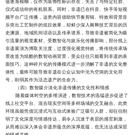
值逐渐模糊，仅作为装饰性标识存在，失去了与特定社群、
仪式或信仰的有机联系。同时，非遗已在抖音、快手等短视
频平台广泛传播，这类内容借助快节奏剪辑、特效和背景音
乐突出工艺制作的炫目效果，却鲜少深入阐释技艺背后的历
史渊源、地域民间话语以及传承谱系，导致非遗被简化为吸
引流量的视觉素材。受数智化与娱乐化传播影响，部分线上
非遗展演为博取关注度，过度强化视觉特效，将传统传承场
景改造为炫酷的数智动画背景，受众往往只能看到非遗的表
面技巧。这种碎片化的传播模式进一步消解了非遗的文化整
体性，最终可能导致非遗在公众认知中沦为空洞的文化符
号，削弱其作为活态遗产的生命力。
（四）数智媒介淡化非遗传播的文化性和情感
随着媒体时空的多维演进，数智技术的迅猛进步促进了
线上社交平台、混合现实空间等多样场域的交叉融合。此类
环境虽能凭借沉浸式与互动式体验广泛吸引人群，却往往削
弱了文化深度与情感传达，易令人沉迷于表层的感官刺激，
从而难以深入体会非遗所蕴含的深厚底蕴，也无法达成深层
的情感共鸣。