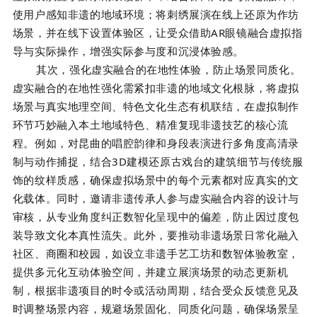
使用户感知非遗的地域环境；将刺绣展演在线上还原为作坊
场景，并在线下设置体验区，让受众借助AR眼镜融合虚拟指
导与实际操作，增强实际参与度和沉浸体验感。
其次，强化虚实融合的在地性体验，防止场景同质化。
虚实融合的在地性强化需紧扣非遗的地域文化根脉，将虚拟
场景与真实地理空间、特色文化生态有机联结，在虚拟制作
环节巧妙融入本土地域特色、精准复现非遗技艺的核心流
程。例如，对昆曲的唱腔韵律和身段表演进行多角度高清录
制与动作捕捉，结合3D建模还原古戏台的建筑细节与传统服
饰的纹样质感，确保虚拟场景中的每个元素都对应真实的文
化载体。同时，邀请非遗传承人参与虚实融合内容的设计与
审核，从专业角度纠正数智化呈现中的偏差，防止因过度包
装导致文化本真性流失。此外，要推动非遗场景日常化融入
社区、商圈和校园，如设立非遗手艺工坊和数智体验教室，
提供多元化互动体验空间，并建立展演场景的动态更新机
制，根据非遗项目的时令或活动周期，结合受众反馈意见及
时调整场景内容，规避场景固化、同质化问题，确保场景呈