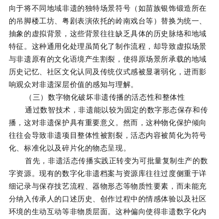
向于将不同地域非遗的独特场景符号（如苗族银饰锻造所在
的吊脚楼工坊、粤剧表演依托的岭南戏台等）替换为统一、
抽象的虚拟背景，这些背景往往缺乏具体的历史脉络和地域
特征。这种通用化处理虽简化了制作流程，却导致虚拟场景
与非遗原有的文化语境产生割裂，使得原场景所承载的地域
历史记忆、社区文化认同及传统仪式感被显著弱化，进而影
响观众对非遗深层价值的感知与理解。
（三）数字物化破坏非遗传播的活态性和整体性
通过数智技术，非遗能以较为固定的数字形态保存和传
播，这对非遗保护具有重要意义。然而，这种物化保护倾向
往往会导致非遗项目整体性被割裂，活态内容被简化为符号
化、标准化以及碎片化的物态呈现。
首先，非遗活态传播实践正转变为可批量复制生产的数
字资源。现有的数字化非遗档案与资源库往往过度侧重于详
细记录与保存技艺流程、器物形态等物质性要素，而未能充
分纳入传承人的口述历史、创作过程中的情感体验以及社区
环境的生动互动等非物质层面。这种偏向使得非遗数字化内