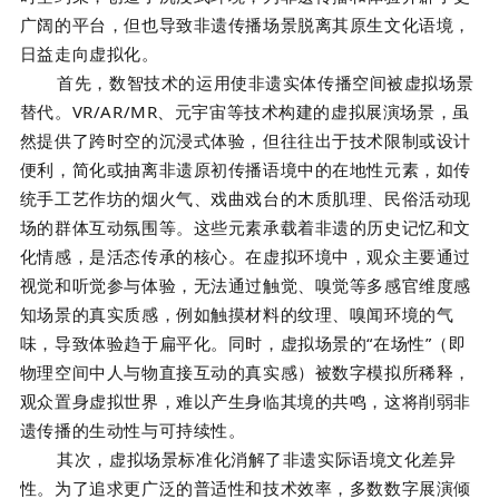
广阔的平台，但也导致非遗传播场景脱离其原生文化语境，
日益走向虚拟化。
首先，数智技术的运用使非遗实体传播空间被虚拟场景
替代。VR/AR/MR、元宇宙等技术构建的虚拟展演场景，虽
然提供了跨时空的沉浸式体验，但往往出于技术限制或设计
便利，简化或抽离非遗原初传播语境中的在地性元素，如传
统手工艺作坊的烟火气、戏曲戏台的木质肌理、民俗活动现
场的群体互动氛围等。这些元素承载着非遗的历史记忆和文
化情感，是活态传承的核心。在虚拟环境中，观众主要通过
视觉和听觉参与体验，无法通过触觉、嗅觉等多感官维度感
知场景的真实质感，例如触摸材料的纹理、嗅闻环境的气
味，导致体验趋于扁平化。同时，虚拟场景的“在场性”（即
物理空间中人与物直接互动的真实感）被数字模拟所稀释，
观众置身虚拟世界，难以产生身临其境的共鸣，这将削弱非
遗传播的生动性与可持续性。
其次，虚拟场景标准化消解了非遗实际语境文化差异
性。为了追求更广泛的普适性和技术效率，多数数字展演倾