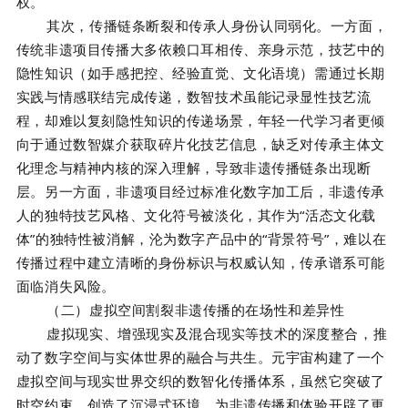
权。
其次，传播链条断裂和传承人身份认同弱化。一方面，
传统非遗项目传播大多依赖口耳相传、亲身示范，技艺中的
隐性知识（如手感把控、经验直觉、文化语境）需通过长期
实践与情感联结完成传递，数智技术虽能记录显性技艺流
程，却难以复刻隐性知识的传递场景，年轻一代学习者更倾
向于通过数智媒介获取碎片化技艺信息，缺乏对传承主体文
化理念与精神内核的深入理解，导致非遗传播链条出现断
层。另一方面，非遗项目经过标准化数字加工后，非遗传承
人的独特技艺风格、文化符号被淡化，其作为“活态文化载
体”的独特性被消解，沦为数字产品中的“背景符号”，难以在
传播过程中建立清晰的身份标识与权威认知，传承谱系可能
面临消失风险。
（二）虚拟空间割裂非遗传播的在场性和差异性
虚拟现实、增强现实及混合现实等技术的深度整合，推
动了数字空间与实体世界的融合与共生。元宇宙构建了一个
虚拟空间与现实世界交织的数智化传播体系，虽然它突破了
时空约束，创造了沉浸式环境，为非遗传播和体验开辟了更