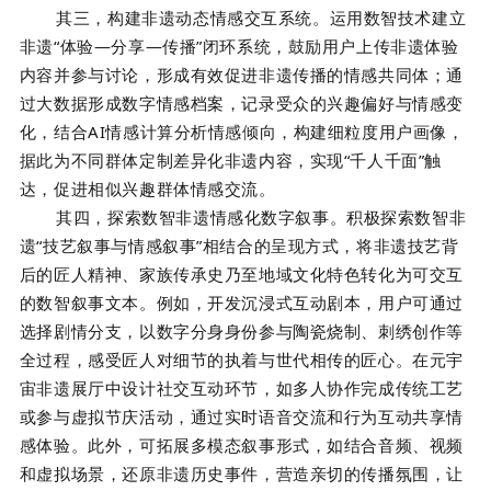
其三，构建非遗动态情感交互系统。运用数智技术建立
非遗“体验—分享—传播”闭环系统，鼓励用户上传非遗体验
内容并参与讨论，形成有效促进非遗传播的情感共同体；通
过大数据形成数字情感档案，记录受众的兴趣偏好与情感变
化，结合AI情感计算分析情感倾向，构建细粒度用户画像，
据此为不同群体定制差异化非遗内容，实现“千人千面”触
达，促进相似兴趣群体情感交流。
其四，探索数智非遗情感化数字叙事。积极探索数智非
遗“技艺叙事与情感叙事”相结合的呈现方式，将非遗技艺背
后的匠人精神、家族传承史乃至地域文化特色转化为可交互
的数智叙事文本。例如，开发沉浸式互动剧本，用户可通过
选择剧情分支，以数字分身身份参与陶瓷烧制、刺绣创作等
全过程，感受匠人对细节的执着与世代相传的匠心。在元宇
宙非遗展厅中设计社交互动环节，如多人协作完成传统工艺
或参与虚拟节庆活动，通过实时语音交流和行为互动共享情
感体验。此外，可拓展多模态叙事形式，如结合音频、视频
和虚拟场景，还原非遗历史事件，营造亲切的传播氛围，让