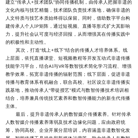
建立“传承人+技术团队”协同传播机制，由传承人把握非遗的
文化内核与技艺精髓，技术团队负责技术落地，确保非遗的
人文特质与技艺本质始终得以保留。同时，借助数字平台构
建传承人个人IP矩阵，通过短视频、直播等形式扩大其影响
力，提升社会认可度与经济回报，从而增强其在传播实践中
的积极性和主动性。
其次，打造“线上+线下”结合的传播人才培养体系。线
上层面，依托直播课堂、短视频教程等开发互动式非遗传播
技能学习平台，结合AI与VR等数智技术简化学习流程、增强
教学效果，拓宽非遗传播的辐射范围；线下层面，促进非遗
传播与教育体系有机融合，联合高校、社区设立非遗传播实
践基地，推动传承人“带徒授艺”模式与数智传播技术培训相
结合，培养兼具传统技艺素养和数智传播能力的新生代传播
主体。
最后，提升非遗传承人的数智媒介传播素养。针对传承
人数智媒介传播素养薄弱及技术边缘化问题，应由政府统
筹，协同高校、企业开展分层培训，内容涵盖非遗数智化发
展、智能传播工具操作和新媒体运营等，助力传承人在数智