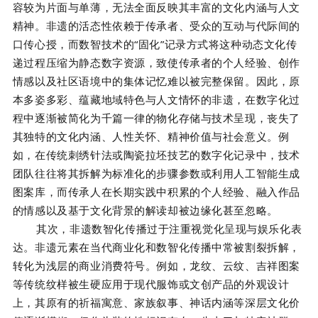
容较为片面与单薄，无法全面反映其丰富的文化内涵与人文
精神。非遗的活态性依赖于传承者、受众的互动与代际间的
口传心授，而数智技术的“固化”记录方式将这种动态文化传
递过程压缩为静态数字资源，致使传承者的个人经验、创作
情感以及社区语境中的集体记忆难以被完整保留。因此，原
本多姿多彩、蕴藏地域特色与人文情怀的非遗，在数字化过
程中逐渐被简化为千篇一律的物化存储与技术呈现，丧失了
其独特的文化内涵、人性关怀、精神价值与社会意义。例
如，在传统刺绣针法或陶瓷拉坯技艺的数字化记录中，技术
团队往往将其拆解为标准化的步骤参数或利用人工智能生成
图案库，而传承人在长期实践中积累的个人经验、融入作品
的情感以及基于文化背景的解读却被边缘化甚至忽略。
其次，非遗数智化传播过于注重视觉化呈现与娱乐化表
达。非遗元素在当代商业化和数智化传播中常被割裂拆解，
转化为浅层的商业消费符号。例如，龙纹、云纹、吉祥图案
等传统纹样被生硬应用于现代服饰或文创产品的外观设计
上，其原有的祈福寓意、家族叙事、神话内涵等深层文化价