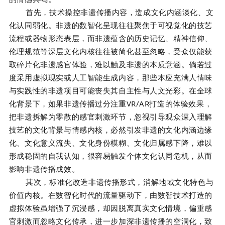
首先，技术操控非遗传播内容，造成文化内涵淡化、文
化认同弱化。非遗的数智化呈现往往聚焦于可视觉化的技艺
流程或器物形态表层，而非遗蕴含的历史记忆、精神信仰、
伦理规范等深层文化内核往往被简化甚至忽略，受众仅能获
取碎片化非遗感官体验，难以触及非遗的本质意涵。倘若过
度采用虚拟现实或人工智能生成内容，那些本应充满人情味
与实践性的非遗项目可能丧失其自主性与人文光彩。在全球
化背景下，如果非遗传播过分注重VR/AR打造的体验效果，
把非遗拆解为零散的感官刺激环节，忽视引导观众深入理解
技艺的文化背景与情感内核，必然引发非遗的文化内涵边缘
化、文化意义流失、文化身份模糊、文化归属感下降，难以
形成稳固的自我认知，很容易触发个体文化认同危机，从而
影响非遗传播成效。
其次，标准化改造非遗传播形式，消解地域文化特色与
价值内核。在数智化时代的流量驱动下，由数智技术打造的
虚拟体验虽增强了沉浸感，却因脱离真实文化情境，偏重感
官刺激而忽略文化传承，进一步加深非遗传播的空洞化，致