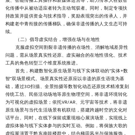
化传播中从被动适应者转为主动驾驭者。同时，制定专项扶
持政策并提供资金与技术指导，奖励表现突出的传承人，并
构建老中青衔接的传播梯队，确保非遗传播的人文生态可持
续。
（二）倡导虚实结合，增强在场与在地性
克服虚拟空间割裂非遗传播的在场性、消解地域差异性
问题，需从场景真实性还原、虚实融合的在地性强化、技术
工具的角色转型三个维度系统推进。
首先，构建数智化原生场景与线下实体联动的“实体+数
智”双场景模式。场景真实性还原应以非遗的原生语境为基
础，通过3D扫描、全景拍摄等数智化动态还原技术精准复刻
传统工坊、民俗活动场地等原生物理空间，将非遗环境转化
为可视化的虚拟场景；依托VR/AR、元宇宙等技术，将非遗
原生场景与当代生活场景有机联结，搭建跨越时空的文化对
话平台。同时，在线下保留或重现核心展演场景，实现线上
虚拟体验与线下实体参与的实时互动。例如，将侗族大歌的
虚拟展演置于黔东南鼓楼群中，结合梯田风光与侗族服饰，