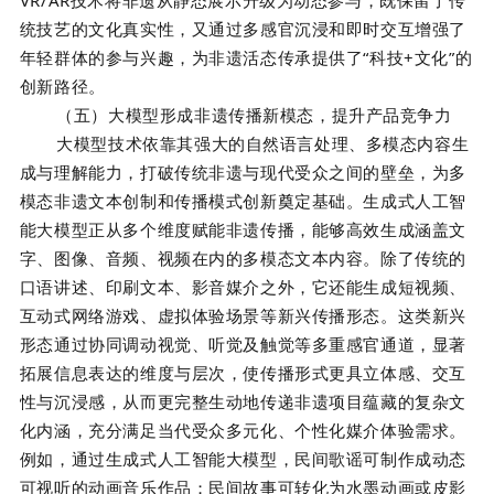
统技艺的文化真实性，又通过多感官沉浸和即时交互增强了
年轻群体的参与兴趣，为非遗活态传承提供了“科技+文化”的
创新路径。
（五）大模型形成非遗传播新模态，提升产品竞争力
大模型技术依靠其强大的自然语言处理、多模态内容生
成与理解能力，打破传统非遗与现代受众之间的壁垒，为多
模态非遗文本创制和传播模式创新奠定基础。生成式人工智
能大模型正从多个维度赋能非遗传播，能够高效生成涵盖文
字、图像、音频、视频在内的多模态文本内容。除了传统的
口语讲述、印刷文本、影音媒介之外，它还能生成短视频、
互动式网络游戏、虚拟体验场景等新兴传播形态。这类新兴
形态通过协同调动视觉、听觉及触觉等多重感官通道，显著
拓展信息表达的维度与层次，使传播形式更具立体感、交互
性与沉浸感，从而更完整生动地传递非遗项目蕴藏的复杂文
化内涵，充分满足当代受众多元化、个性化媒介体验需求。
例如，通过生成式人工智能大模型，民间歌谣可制作成动态
可视听的动画音乐作品；民间故事可转化为水墨动画或皮影