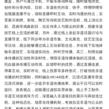
覆盖，用户可通过手机、平板等移动终端，随时随地浏览、
创作和分享内容。目前，非遗依托抖音、快手、哔哩哔哩等
短视频直播平台，借助直播即时互动、实时沟通的特点，实
景展示刺绣、剪纸、陶艺等传统技艺制作流程，线上演出京
剧、昆曲等戏曲剧目，拉近传承人与观众的距离，搭建非遗
技艺线上交流的桥梁。另外，通过线上发起非遗话题讨论与
直播导览，线下同步举办非遗市集、文化展览、技艺交流会
等活动，观众能够通过线上互动获取信息，并在线下实地体
验非遗技艺，实现虚实结合、跨时空传播。其三，利用自媒
体传播的互动性和实时性，增强非遗传播体验的沉浸感。依
托自媒体传播互动性强、反馈即时的优势，通过直播连麦、
弹幕互动、实时评论、线上投票等多种形式，打破传统非遗
传播的时空限制，同时融合VR/AR技术、沉浸式直播等营造
沉浸式体验，进一步提升非遗传播效果。观众不仅可以实时
提问、发表观点，还能通过虚拟实景体验、线上手工制作、
非遗互动游戏等方式，深度融入非遗项目的展示与再创造过
程。这种动态化、场景化传播机制，有效拉近非遗与公众的
距离，构建出更具代入感和互动性的沉浸式体验，从而显著