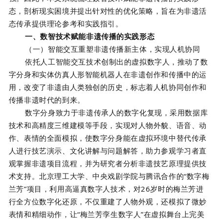
态，剖析现实困境并提出针对性的优化策略，旨在为非遗活
态传承提供理论参考和实践指引。
一、数智技术赋能非遗传播的实践形态
（一）智能交互重塑非遗传播新主体，实现人机协同
依托人工智能交互技术创制出的虚拟数字人，推动了数
字分身和实体仿真人形智能机器人在非遗创作和传播中的运
用，改变了非遗由人类独创的历史，标志着人机协同创作和
传播非遗时代的到来。
数字分身致力于非遗传承人的数字化复现，采用数据库
技术和高精度三维建模等手段，实现对人物外貌、语音、动
作、表情的全面模拟，使数字分身能在虚拟环境中替代传承
人进行技艺演示、文化讲解与问题解答，助力参观学习者直
观掌握非遗项目流程，并为研究者分析非遗技艺原理提供技
术支持。北京理工大学、中央戏剧学院与腾讯合作的“数字梅
兰芳”项目，利用高逼真数字人技术，对26岁时的梅兰芳进
行全方位数字化还原，不仅重建了人物外观，还模拟了微妙
表情和精细动作，让“梅兰芳孪生数字人”在虚拟舞台上完美