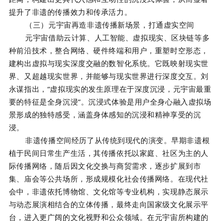
提升了非遗的传播效力和传承活力。
（三）元宇宙再造非遗传播新场景，打通虚实空间
元宇宙借助云计算、人工智能、虚拟现实、区块链等多
种前沿技术，整合网络、硬件终端和用户，重塑时空形态，
建构出虚拟与现实深度交融的数智化系统。它既映射现实世
界、又超越现实世界，并能够与现实世界进行深度交互。刘
永谋指出，“虚拟现实的发生原理在于深度沉浸，元宇宙最重
要的特征是全身沉浸”。沉浸式体验是用户全身心融入虚拟场
景形成的独特感受，涵盖身体感知的沉浸和精神享受的沉
浸。
非遗传播空间经历了从传统到现代的演变。早期非遗根
植于民间日常生产生活，其传播依托以家庭、社区为主的人
际传播网络，随后因文化交换与商贸需求，逐步扩展到市
集、庙会等公共场所，形成规模化社会传播网络。在现代社
会中，非遗依托博物馆、文化馆等专业机构，实现静态展示
与动态展演相结合的立体传播，最终走向国家级文化展示平
台，进入更广阔的文化视野和公众领域。在元宇宙所构建的