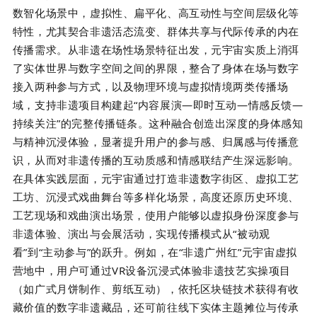
数智化场景中，虚拟性、扁平化、高互动性与空间层级化等
特性，尤其契合非遗活态流变、群体共享与代际传承的内在
传播需求。从非遗在场性场景特征出发，元宇宙实质上消弭
了实体世界与数字空间之间的界限，整合了身体在场与数字
接入两种参与方式，以及物理环境与虚拟情境两类传播场
域，支持非遗项目构建起“内容展演—即时互动—情感反馈—
持续关注”的完整传播链条。这种融合创造出深度的身体感知
与精神沉浸体验，显著提升用户的参与感、归属感与传播意
识，从而对非遗传播的互动质感和情感联结产生深远影响。
在具体实践层面，元宇宙通过打造非遗数字街区、虚拟工艺
工坊、沉浸式戏曲舞台等多样化场景，高度还原历史环境、
工艺现场和戏曲演出场景，使用户能够以虚拟身份深度参与
非遗体验、演出与会展活动，实现传播模式从“被动观
看”到“主动参与”的跃升。例如，在“非遗广州红”元宇宙虚拟
营地中，用户可通过VR设备沉浸式体验非遗技艺实操项目
（如广式月饼制作、剪纸互动），依托区块链技术获得有收
藏价值的数字非遗藏品，还可前往线下实体主题摊位与传承