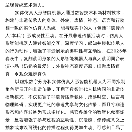
呈现传统艺术魅力。
实体仿真人形智能机器人通过数智技术和新材料技术，
构建与非遗传承人的身体、外貌、表情、神态、语言和行动
相一致的实体仿真人系统，能与现实中的人（包括非遗传承
人“本我”）形成良性互动。在开展非遗传播活动时，仿真人
形智能机器人通过智能交互、深度学习，感知并模拟传承人
的行为动作，增强了非遗展示的趣味性与互动性。在2026年
春晚中，复刻蔡明形象的人形智能机器人与真人蔡明同台表
演小品《奶奶的最爱》，外形神态高度还原，细微表情逼
真，令观众难辨真伪。
以虚拟数字分身和实体仿真人形智能机器人为不同拟制
角色所展开的非遗传播，开启了数智时代人机协同的非遗传
播新模式，不仅拓宽了非遗传播新载体，跨越时空、语言与
物理障碍，实现更广泛的非遗共享与文化传播，而且将非遗
形态和内容转换为形式多样化、感官多维化的数智化叙事场
景，显著增强了参与过程的互动性、沉浸感，使传统意义上
抽象或难以可视化的传播过程变得更加生动、可感知且易于