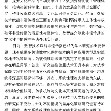
态，提升文化产品的市场竞争力；大数据分析优化了管理机
制，推动决策科学化。由此，非遗的发展空间得以全面扩
展，传播效率持续提高，文化认同也日益深化。然而，数智
技术赋能非遗传播也正面临人机协同削弱传承人主体性与权
威性、虚拟空间割裂非遗传播的在场性与差异性、数字物化
破坏非遗传播的活态性与整体性、数智媒介淡化非遗传播的
文化性与情感性等诸多现实问题。
目前，数智技术赋能非遗传播已成为学术研究的重要议
题，现有成果多关注数智化保护技术的具体应用类型及实践
落地情况等层面，为该领域后续研究奠定了初步基础。但仍
存在明显局限：首先，研究往往偏重技术工具本身，对技术
赋能过程中如何平衡文化传承与创新、重构非遗传播生态系
统等深层问题探讨不够；其次，系统性理论支撑较为欠缺，
现有研究多停留在记录、保存与展示等方法层面，缺乏对技
术影响价值认同、传承机制与文化本真性等问题的深入反
思；最后，具体案例分析虽多，但科技与人文核心要素的融
合研究尚不充分，针对不同情境的差异化策略研究也有待加
强。因此，本文系统梳理数智技术赋能非遗传播的实践形