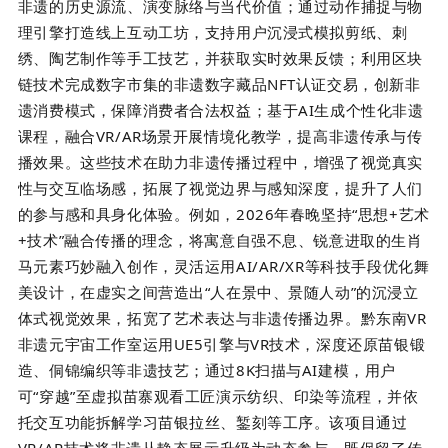
非遗的历史源流、演变脉络与当代价值；通过动作捕捉与物
理引擎打造线上互动工坊，支持用户沉浸式模拟剪纸、刺
绣、陶艺制作等手工技艺，并获取实时效果反馈；利用区块
链技术完成数字市集的非遗数字藏品NFT认证交易，创新非
遗消费模式，保障消费者合法权益；基于AI生成个性化非遗
课程，融合VR/AR场景开展情境化教学，提高非遗传承与传
播效果。这些技术在助力非遗传播过程中，增强了视觉真实
性与交互临场感，拓展了视觉边界与感知深度，提升了人们
的参与感和具身化体验。例如，2026年春晚坚持“思想+艺术
+技术”融合传播的理念，将寓意自强不息、锐意进取的生肖
马元素巧妙融入创作，灵活运用AI/AR/XR等科技手段优化舞
美设计，在虚实之间营造出“人在景中、景随人动”的沉浸立
体式视觉效果，拓宽了艺术表达与非遗传播边界。黔东南VR
非遗元宇宙工作室运用UE5引擎与VR技术，深度还原苗银锻
造、侗锦编织等非遗技艺；通过8K扫描与AI建模，用户
可“穿越”至虚拟苗寨观看工匠演示纺织、印染等流程，并依
托交互功能拆解学习苗银拉丝、錾刻等工序。该项目通过
VR/AR技术将非遗从静态展示升级为动态参与，既保留了传