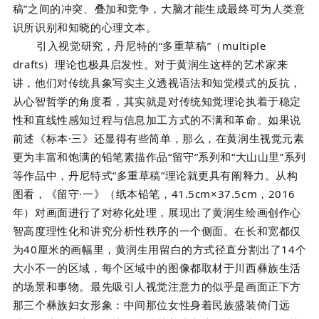
稿”之间的冲突、叠加和竞争，大脑才能生成最终可为人类意
识所识别和知晓的心理文本。
引入视觉研究，丹尼特的“多重草稿”（multiple
drafts）理论也极具启发性。对于黄润生这样的艺术家来
讲，他们对传统具象写实主义透视语法和知觉模式的反抗，
从心智哲学的角度看，其实就是对传统知觉理论执着于稳定
性和直线性感知过程与信息加工方式的不满和革命。如果说
前述《标本·三》还显得有些简单，那么，在黄润生视觉元素
更为丰富和饱满的铅笔素描作品“留守”系列和“大山山里”系列
等作品中，丹尼特式“多重草稿”理论就更具有阐释力。从构
图看，《留守·一》（纸本铅笔，41.5cm×37.5cm，2016
年）对画面进行了对称化处理，展现出了黄润生绘画创作心
智高度理性化和讲究分析性秩序的一个侧面。在长和宽都仅
为40厘米的画幅里，黄润生用留白的方式径直分割出了14个
大小不一的区域，每个区域中的图像都取材于川西彝族生活
的场景和事物。最先吸引人视觉注意力的似乎是画面正下方
那三个彝族妇女形象：中间那位女性身着民族盛装倚门远