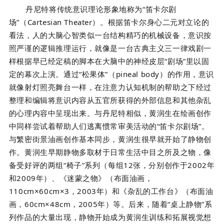
丹尼特将传统意识理论形象地称为“笛卡尔剧
场”（Cartesian Theater）。根据笛卡尔身心二元对立论的
看法，人的大脑心智类似一台结构精巧的机械设备，意识按
照严谨的逻
辑推理运行，就像是一台古典主义三一律戏剧一
样根据早已经定稿的脚本在大脑中的神经皮层“剧场”里以固
定的幕次上演。通过“松果体”（pineal body）的作用，意识
就像射灯照亮舞台一样，在注意力认知机制的帮助之下经过
整理和编辑将意识内容从五官所获得的外部信息和其他杂乱
的心理内容中呈现出来。与丹尼特相似，黄润生在绘画创作
中同样尝试着帮助人们逃离惯常审美活动的“笛卡尔剧场”。
与繁密街景油画创作基本同步，黄润生很早就开始了静物创
作。黄润生早期静物多取材于日常生活中目之所及之物，像
备受好评的两组“椅子”系列（每组12张，分别创作于2002年
和2009年）、《迷蒙之物》（布面油画，
110cm×60cm×3，2003年）和《杂乱的工作台》（布面油
画，60cm×48cm，2005年）等。后来，随着“桌上静物”系
列作品的大量出现，静物开始成为黄润生训练和拓展视觉想