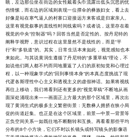
眺，左边那位坐在街边的女性戴着头巾流露出低头沉思的忧
伤情愫，而右边的区域则表现一位撑伞的彝族妇女，看上去
好像是站在寒气逼人的村寨口迎接远方来客或是归家亲人。
这里有视觉叙事的直线性时间线索吗？或者说，这里存在着
视觉的中央“控制器”吗？回答当然是否定性的。按丹尼特的
阐释学视野，意识过程在这里显然不是线性的，而是“平
行”和“多轨道”的。其实，日常生活本来如此，视觉感知也本
来如此。与其说黄润生遵循了丹尼特的“多重草稿”理论，不
如说他们两人都不约而同地重返了人们的原初知觉和心理过
程，以一种现象学式的“回到事情本身”的本真态度挑战了现
代逻各斯理性中心主义和透视主义的虚假神话。如果将视线
再往上移动，我们将看到还有更多的“视觉草稿”不断地从画
面深处涌现出来——画面正上方最大的那个区域里，再次出
现了黄润生式的极多主义繁密街景：无数彝人拥挤在狭小局
促的街道赶集。也正是在这个区域里，前景—中景—背景等
正负空间关系一如既往地不断翻转和互换。再看看那些平均
分布的8个小方块，它们不时以长镜头或特写镜头的影像语
言无规律地将凉山彝族地区的肖像、碉楼、动物、纹样和风