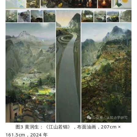
图3 黄润生：《江山若锦》，布面油画，207cm ×
161.5cm，2024 年