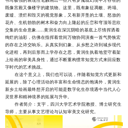
既像宫殿又像楼宇的建筑物。这里，既有象征凋敝、坍塌、
废墟、溃烂和毁灭的视觉形象，又有新开垦的土壤、怒放的
花卉、生机勃勃的树木和奋力向上隆起的丘峦和穹顶等悲欣
交集的生命意象......黄润生在深沉阴暗的基底上尽情挥洒着
绚烂的油彩，仿佛在指挥着世间万物协同演奏一首气势恢宏
的存在之诗交响乐。从真实到幻象、从乡愁之诗到城乡现代
化进程，再到后形而上学存在之思，黄润生执着地坚守着架
上绘画的审美具身性，通过不断重构惯常知觉方式来回应数
字时代的艺术挑战。
在这个意义上，我们也可以说，伴随着知觉方式更新和
延展的，除了心理活动的丰富和生命情态的饱满外，黄润生
新乡土绘画最终想开启的可能是数字化生存境遇中当代人心
灵世界和精神境界的拓展与升华。
作者简介：支宇，四川大学艺术学院教授、博士研究生
导师，主要从事文艺理论与认知审美文化研究。