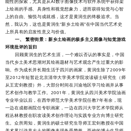
能性的探索，尤其是从AI数字图像技术与软件系统中获得架
上绘画的手感、具身性和视觉想象力，进而获得知觉与心智
上的自由、愉悦与成就感，这才是黄润生的终极追求。当
然，我认为，这也是黄润生“新乡土绘画”在中国当代艺术史
上所具有的启发性意义与价值。
一、 繁密街景：新乡土绘画的极多主义图像与知觉游戏
环境批评的旨归
回顾黄润生的艺术生涯，一个难以否认的事实是，中国
当代乡土美术思潮对其绘画题材与艺术观念产生过重大的影
响。作为成长并长期生活于四川的画家，黄润生除了2009年
至2012年短暂赴北京清华大学美术学院攻读硕士研究生（师
从王宏剑教授）外，大部分时间在川渝地区学习绘画并从事
艺术创作与教学工作。2001年，黄润生从四川美术学院油画
专业毕业以后，在西华师范大学美术学院任教7年有余，现
一边在成都画院任专职画家，一边在四川大学艺术学院师从
程丛林教授在职攻读美术创作理论与实践专业方向博士研究
生。众所周知，黄润生的硕士研究生导师王宏剑教授在中国
美术界以诗意乡土的图像表现备受赞誉，而他的博士生导师