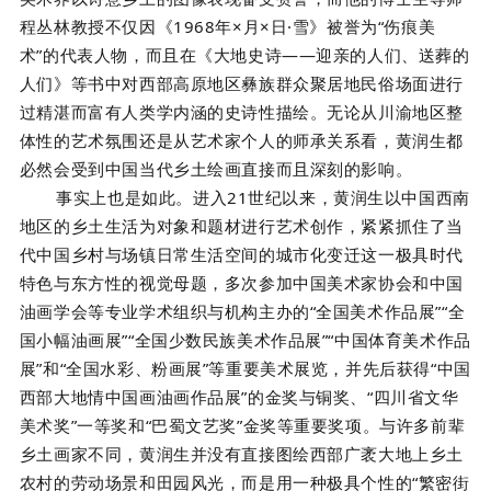
程丛林教授不仅因《1968年×月×日·雪》被誉为“伤痕美
术”的代表人物，而且在《大地史诗——迎亲的人们、送葬的
人们》等书中对西部高原地区彝族群众聚居地民俗场面进行
过精湛而富有人类学内涵的史诗性描绘。无论从川渝地区整
体性的艺术氛围还是从艺术家个人的师承关系看，黄润生都
必然会受到中国当代乡土绘画直接而且深刻的影响。
事实上也是如此。进入21世纪以来，黄润生以中国西南
地区的乡土生活为对象和题材进行艺术创作，紧紧抓住了当
代中国乡村与场镇日常生活空间的城市化变迁这一极具时代
特色与东方性的视觉母题，多次参加中国美术家协会和中国
油画学会等专业学术组织与机构主办的“全国美术作品展”“全
国小幅油画展”“全国少数民族美术作品展”“中国体育美术作品
展”和“全国水彩、粉画展”等重要美术展览，并先后获得“中国
西部大地情中国画油画作品展”的金奖与铜奖、“四川省文华
美术奖”一等奖和“巴蜀文艺奖”金奖等重要奖项。与许多前辈
乡土画家不同，黄润生并没有直接图绘西部广袤大地上乡土
农村的劳动场景和田园风光，而是用一种极具个性的“繁密街