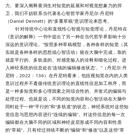
力。要深入阐释黄润生对知觉的延展和对视觉想象力的捍
卫，我们不妨联系当代著名心智哲学家丹尼尔·丹尼特
（Daniel Dennett）的“多重草稿”意识理论来思考。
针对传统中心论和直线性心智观与知觉理论，丹尼特在
《意识的解释》一书中提出了另一种在当代哲学界影响十分
深远的意识理论。“按照多种草稿模型，各种各样的知觉（其
实就是各种各样的思想或心智活动）能在大脑中完成，靠的
就是平行的、多轨道的、对感觉输入的诠释和细化过程。进
入神经系统的信息处在‘连续的编辑修改状态’。”（丹尼尔·丹
尼特，2022：136）在丹尼特看来，包括视知觉在内的人类
意识过程并不遵循传统意识理论的直线性信息加工秩序，而
是一种多知觉和多心理因素之间综合性的、并发式的编辑与
处理过程。也就是说，不同的知觉内容和心智活动在大脑中
同时处于一种“平行的”和“多轨道”的状态，神经系统对这些知
觉信息与思想内容进行“连续的编辑”。对这些信息的每一次
编辑都在大脑不同的区域和神经皮层形成不同内容和性质
的“草稿”。只有经过持续不断的“编辑”和“修改”以及这些“草