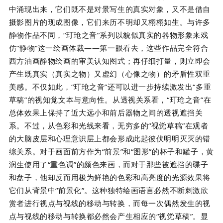
中涌现出来，它们既不是对景写生的真实对象，又不是借自
摄影图片的现成图像，它们来历不明却又栩栩如生。与许多
静物作品不同，“玎玱之音”系列以貌似真实的器物形象来戏
仿“静物”这一绘画体裁——第一眼看去，这些作品完全符合
西方油画静物绘画的审美认知图式；再仔细打量，则立即会
产生既真实（真实之物）又虚幻（心像之物）的矛盾性双重
美感。不仅如此，“玎玱之音”还可以进一步持续激发出“多重
草稿”的视知觉文本与意向性。从透视关系看，“玎玱之音”在
总体效果上保持了近大远小和前后器物之间的透视遮挡关
系。不过，从色彩和光线来看，无穷多的“视觉草稿”在观者
的大脑皮层和心理意识层上都会形成此起彼伏明明灭灭的错
综关系。对于画面前方作为“前景”和“图形”的杯子和罐子，黄
润生使用了“重色调”的颜色来画，而对于那些被遮挡的碟子
和盘子，他却反而用极为鲜艳的色彩和高亮度的光源效果将
它们从背景中“前景化”。这种独特绘画语言必然不断刺激欣
赏者进行视点与视线的移动与转换，而每一次偶然发生的视
点与视线的移动与转换都必然会产生相应的“视觉草稿”。显