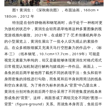
图1 黄润生：《深秋南街图》，布面油画，160cm ×
180cm，2012 年
特别是在创作静物画和钢笔画时，由于处于一种相对更
为放松的状态中，黄润生会轻而易举地将这种多重图像的视
觉游戏推向极致。2021年，在成都了了·艺术传播机构举办
的小型展览上，黄润生展出了一批令人叹为观止的素描作
品。在众多精致细腻又充满天马行空想象力的作品中，《标
本·三》（纸本钢笔，10.1cm×17.7cm，2019年）可能是
视觉元素最为单纯的，却又是最能够体现黄润生对格式塔式
日常视觉认知机制进行解构与嬉戏的一件作品。画面上，一
条鱼的前后两半被他用了截然不同的表现手法：鱼头和前半
身用密集的排线进行勾勒，而鱼尾和后半身则用简洁的线条
和空白来表现。为了将作为标本的鱼从“背景”中凸显出来，
黄润生分别对鱼的前后两个部分采用了不同密集度的线条来
形成鱼的“背景”。这样，画面形成了两组完全不同的“图形—
背景”（figure-ground）关系。而就鱼本身而言，鱼前后半