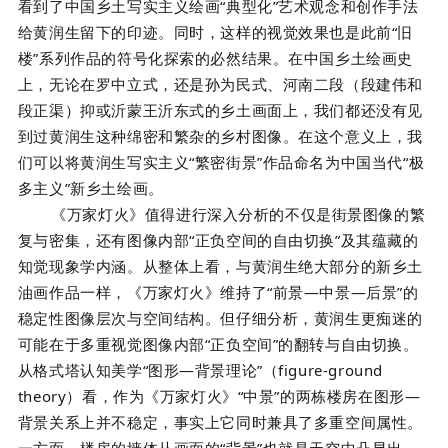
看到了中国乡土写实主义绘画“典型化”艺术观念和创作手法
给黄润生留下的印迹。同时，这样的视觉效果也是此前“旧
楼”系列作品的符号化探索的必然结果。在中国乡土绘画史
上，无论在罗中立式，还是孙为民式、河南二段（段建伟和
段正渠）抑或沂蒙王沂东式的乡土画面上，我们都还没有见
到过黄润生这种绵密和繁杂的乡村图像。在这个意义上，我
们可以将黄润生写实主义“繁密街景”作品命名为中国当代“极
多主义”新乡土绘画。
《万家灯火》值得进行深入分析的不仅是街景图像的繁
复与密集，还有图像内部“正负空间的自由切换”及其蕴藏的
知觉现象学内涵。从整体上看，与黄润生绝大部分的新乡土
油画作品一样，《万家灯火》维持了“前景—中景—后景”的
稳定性图像层次与空间结构。但仔细分析，黄润生更痴迷的
可能在于多重视觉图像内部“正负空间”的翻转与自由切换。
从格式塔认知美学“图形—背景理论”（figure-ground
theory）看，作为《万家灯火》“中景”的两栋楼房在图形—
背景关系上并不稳定，事实上它同时兼具了多重空间属性。
一方面，楼房的墙体从画面的“背景”也就是天空中凸显出