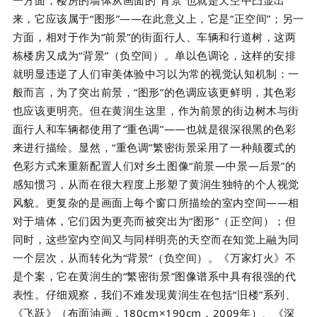
来，它应该属于“图形”——在此意义上，它是“正空间”；另一
方面，相对于作为“前景”的街面行人、车辆和行道树，这两
栋楼房又成为“背景”（负空间）。单以色调论，这样的安排
就明显违逆了人们审美体验中习以为常的视觉认知机制：一
般而言，为了突出前景，“图形”的色调应该更鲜明，其色彩
也应该更明亮。但在黄润生这里，作为前景的街边树木与街
面行人和车辆都使用了“重色调”——也就是很深很黑的色彩
来进行描绘。显然，“重色调”繁密街景采用了一种颠覆式的
色彩方式来重新配置人们对乡土图像“前景—中景—后景”的
感知惯习，从而在很大程度上形塑了黄润生独特的个人视觉
风貌。更复杂的是画面上每个窗口所描绘的室内空间——相
对于墙体，它们因为更亮而被突出为“图形”（正空间）；但
同时，这些室内空间又与同样明亮的天空而在知觉上融为同
一个层次，从而转化为“背景”（负空间）。《万家灯火》不
是个案，它在黄润生的“繁密街景”图像谱系中具有很强的代
表性。仔细观察，我们不难发现黄润生在包括“旧楼”系列、
《飞跃》（布面油画，180cm×190cm，2009年）、《深