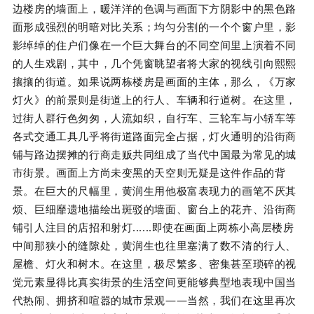
边楼房的墙面上，暖洋洋的色调与画面下方阴影中的黑色路
面形成强烈的明暗对比关系；均匀分割的一个个窗户里，影
影绰绰的住户们像在一个巨大舞台的不同空间里上演着不同
的人生戏剧，其中，几个凭窗眺望者将大家的视线引向熙熙
攘攘的街道。如果说两栋楼房是画面的主体，那么，《万家
灯火》的前景则是街道上的行人、车辆和行道树。在这里，
过街人群行色匆匆，人流如织，自行车、三轮车与小轿车等
各式交通工具几乎将街道路面完全占据，灯火通明的沿街商
铺与路边摆摊的行商走贩共同组成了当代中国最为常见的城
市街景。画面上方尚未变黑的天空则无疑是这件作品的背
景。在巨大的尺幅里，黄润生用他极富表现力的画笔不厌其
烦、巨细靡遗地描绘出斑驳的墙面、窗台上的花卉、沿街商
铺引人注目的店招和射灯......即使在画面上两栋小高层楼房
中间那狭小的缝隙处，黄润生也往里塞满了数不清的行人、
屋檐、灯火和树木。在这里，极尽繁多、密集甚至琐碎的视
觉元素显得比真实街景的生活空间更能够典型地表现中国当
代热闹、拥挤和喧嚣的城市景观——当然，我们在这里再次