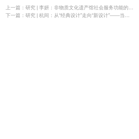
上一篇：研究 | 李妍：非物质文化遗产馆社会服务功能的多元建构——以中国非物质文化遗产馆为例（一）
下一篇：研究 | 杭间：从“经典设计”走向“新设计”——当代设计的创作和创新（二）
010-68396408
xuehuiwangzhan@126.com
关注微信公众号
北京市西城区阜外大街乙22号