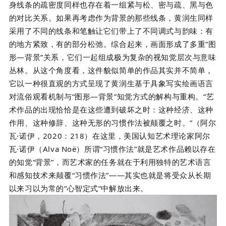
身线条的疏密度同样也存在着一组紧与松、密与疏、黑与色
的对比关系。如果再考虑作为背景的那些线条，黄润生同样
采用了不同的线条和笔触让它们带上了不同调式与韵味：有
的地方紧致，有的部分松弛。综合起来，画面形成了多重“图
形—背景”关系，它们一起组成极为复杂的视知觉层次与意味
丛林。从这个角度看，这件貌似简单的作品其实并不简单，
它以一种很直观的方式呈现了黄润生基于具象写实绘画语言
对流俗观看机制与“图形—背景”知觉方式的解构与重构。“艺
术作品的出现恰恰是在这些遭到破坏之时：这种经济、这种
作用、这种修辞、这种无形的习惯作法被颠覆之时。”（阿尔
瓦·诺伊，2020：218）在这里，美国认知艺术理论家阿尔
瓦·诺伊（Alva Noë）所谓“习惯作法”就是艺术作品赖以存在
的知觉“背景”，而艺术家的任务就在于利用独特的艺术语言
和感知技术来颠覆“习惯作法”——其实也就是将受众从长期
以来习以为常的“心智定式”中解放出来。