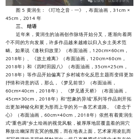
图 5 黄润生：《玎玱之音 · 一》，布面油画，31cm ×
45cm，2014 年
三、
结语
近年来，黄润生的油画创作脉络开始分叉，逐渐向着两
个不同的方向发展，许多作品越来越难以归入乡土美术范
畴。如果说《逢秋归故里》（布面油画，120cm×60cm，
2018年）、《故土难离》（布面油画，120cm×60cm，
2018年）和《四时田园八》（布面油画，35cm×25cm，
2018年）等作品开始偏离了乡村城市化反思主题而变得更加
抒情和诗意的话，那么，《梦见前世》（布面油画，
60cm×40cm，2018年）、《梦见通天桥》（布面油画，
45cm×30cm，2018年）和“想象的异域”系列等作品则开拓
出更加神秘化和更为形而上学的另一条艺术道路。《牵念于
心》（布面油画，60cm×40cm，2018年）依然有着黄润生
式“重色调”乡土绘画的视觉风貌，被厚厚地层覆盖着的洞穴
释放出幽深而玄冥的氛围，而在地表上面，艺术家用凌乱而
书写极强的表现性笔触画出一些只有梦魇或幻境中才存在的