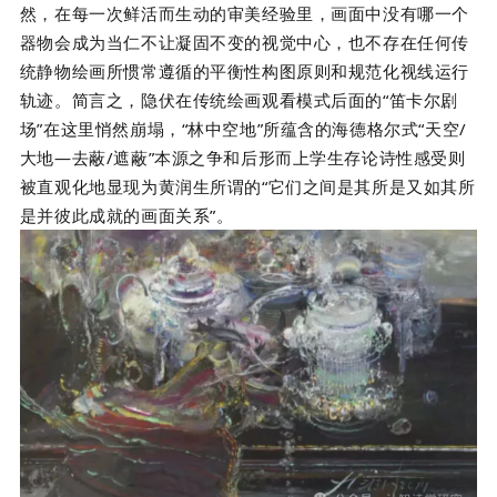
然，在每一次鲜活而生动的审美经验里，画面中没有哪一个
器物会成为当仁不让凝固不变的视觉中心，也不存在任何传
统静物绘画所惯常遵循的平衡性构图原则和规范化视线运行
轨迹。简言之，隐伏在传统绘画观看模式后面的“笛卡尔剧
场”在这里悄然崩塌，“林中空地”所蕴含的海德格尔式“天空/
大地—去蔽/遮蔽”本源之争和后形而上学生存论诗性感受则
被直观化地显现为黄润生所谓的“它们之间是其所是又如其所
是并彼此成就的画面关系”。