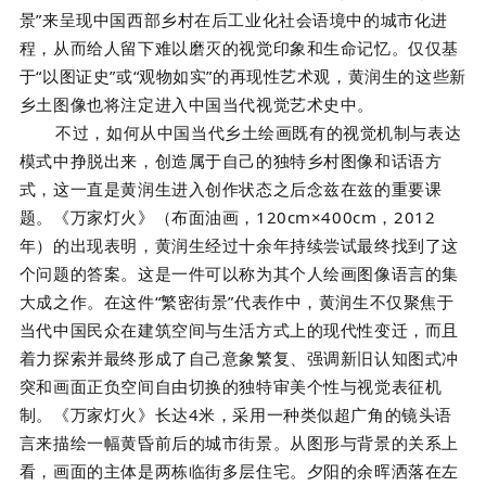
景”来呈现中国西部乡村在后工业化社会语境中的城市化进
程，从而给人留下难以磨灭的视觉印象和生命记忆。仅仅基
于“以图证史”或“观物如实”的再现性艺术观，黄润生的这些新
乡土图像也将注定进入中国当代视觉艺术史中。
不过，如何从中国当代乡土绘画既有的视觉机制与表达
模式中挣脱出来，创造属于自己的独特乡村图像和话语方
式，这一直是黄润生进入创作状态之后念兹在兹的重要课
题。《万家灯火》（布面油画，120cm×400cm，2012
年）的出现表明，黄润生经过十余年持续尝试最终找到了这
个问题的答案。这是一件可以称为其个人绘画图像语言的集
大成之作。在这件“繁密街景”代表作中，黄润生不仅聚焦于
当代中国民众在建筑空间与生活方式上的现代性变迁，而且
着力探索并最终形成了自己意象繁复、强调新旧认知图式冲
突和画面正负空间自由切换的独特审美个性与视觉表征机
制。《万家灯火》长达4米，采用一种类似超广角的镜头语
言来描绘一幅黄昏前后的城市街景。从图形与背景的关系上
看，画面的主体是两栋临街多层住宅。夕阳的余晖洒落在左