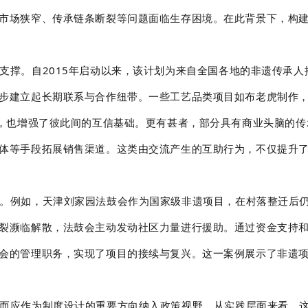
市场狭窄、传承链条断裂等问题面临生存困境。在此背景下，构
支撑。自2015年启动以来，该计划为来自全国各地的非遗传承
步建立起长期联系与合作纽带。一些工艺品类项目如布老虎制作
务，也增强了彼此间的互信基础。更有甚者，部分具有商业头脑的
体等手段拓展销售渠道。这类由交流产生的互助行为，不仅提升
。例如，天津刘家园法鼓会作为国家级非遗项目，在村落整迁后
裂濒临解散，法鼓会主动发动社区力量进行援助。通过资金支持
会的管理职务，实现了项目的接续与复兴。这一案例展示了非遗
而应作为制度设计的重要方向纳入政策视野。从实践层面来看，