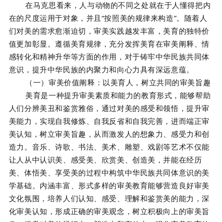
在马克思看来，人与动物的不同之处就在于人懂得把内
在的尺度运用于对象，并且“按照美的规律来构造”。随着人
们对美的需求愈渐迫切，审美实践越发丰富，美育的独特价
值更加彰显。遵循美育规律，充分发挥美育在审美阐释、情
感转化和精神升华等方面的作用，对于铸牢中华民族共同体
意识，提升中华民族的内聚力和向心力具有深远意蕴。
（一）审美价值阐释：以美育人，树立共同的审美旨趣
美育是一种提升审美素质和能力的教育形式，能够帮助
人们分辨美丑和鉴赏雅俗，通过对美的感受和领悟，提升审
美能力，实现自我修炼、自我反省和自我完善，进而端正审
美认知，树立审美旨趣，从而激发人的想象力、感受力和创
造力。音乐、诗歌、书法、美术、雕塑、戏剧等艺术不仅能
让人从中认识美、感受美、欣赏美、创造美，并能在经历
美、体悟美、享受美的过程中构筑中华民族共同体意识的美
学基础。内涵丰富、形式多样的审美教育能够营造良好审美
文化氛围，培养人们认知、感受、理解和鉴赏美的能力，深
化审美认知，形成正确的审美观念，树立积极向上的审美旨