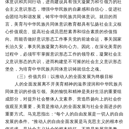
体意识和共同行动，进而建设具有强大凝聚力和引领力的社
会主义意识形态，增强中华民族的自豪感和自信心，促进社
会团结与和谐发展，铸牢中华民族共同体意识。就目的而
言，美育与中华民族共同体意识教育都具有弘扬社会主义核
心价值观念、提高社会成员思想素养和综合素质的价值指
向。而能否做好意识形态工作事关党的前途命运，事关国家
长治久安，事关民族凝聚力和向心力。因此，在深化美育的
过程中，必须牢牢掌握意识形态工作的领导权，凝聚社会主
义意识形态的共识，进而构建坚不可摧的社会主义意识形态
堡垒，为培育中华民族共同体意识铸就信念之魂。
（三）价值共归：以推动人的全面发展为终极目标
人的全面发展离不开美育精神的滋养浸润和中华民族共
同体意识的价值引领。美的愉悦和精神是美好生活的重要组
成部分，对提升社会整体人文素养、营造昂扬向上的社会价
值观至关重要，美育是推动人的全面发展与社会全面进步的
重要方式。马克思指出：“每个人的自由发展是一切人的自由
发展的条件。”推动人的自由全面发展是马克思主义的根本价
值追求，是社会主义社会的根本特征。不管是发展审美教