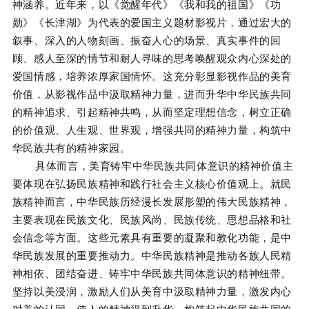
神涵养。近年来，以《觉醒年代》《我和我的祖国》《功
勋》《长津湖》为代表的爱国主义题材影视片，通过宏大的
叙事、深入的人物刻画、振奋人心的场景、真实事件的回
顾、感人至深的情节和耐人寻味的思考唤醒观众内心深处的
爱国情感，培养浓厚家国情怀。这充分彰显影视作品的美育
价值，从影视作品中汲取精神力量，进而升华中华民族共同
的精神追求、引起精神共鸣，从而坚定理想信念，树立正确
的价值观、人生观、世界观，增强共同的精神力量，构筑中
华民族共有的精神家园。
具体而言，美育铸牢中华民族共同体意识的精神价值主
要体现在弘扬民族精神和践行社会主义核心价值观上。就民
族精神而言，中华民族历经漫长发展形塑的伟大民族精神，
主要表现在民族文化、民族风尚、民族传统、思想品格和社
会信念等方面。这些元素具有重要的凝聚和教化功能，是中
华民族发展的重要推动力。中华民族精神是推动各族人民精
神相依、团结奋进、铸牢中华民族共同体意识的精神纽带。
坚持以美浸润，激励人们从美育中汲取精神力量，激发内心