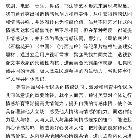
戏剧、电影、音乐、舞蹈、书法等艺术形式来展现与彰显。
我们通过突出强调情感原创力和审美性，从中获得情感认同
和情感共鸣，并逐渐转化为情感价值。虽然不同艺术样式的
情感表达和情感熏陶作用不尽相同，但在某种程度上都能提
升情感认知，并升华为民族情感认同。譬如，《民族底片》
《石榴花开》《中国》《河西走廊》等纪录片植根社会现实
题材，通过立足用户视听需求，聚焦民族共同关注，透视影
像文本表象的民族性内核，进而契合民族集体志趣，汇集民
族共同的情感，极大激发民族精神的内生动力，帮助铸牢中
华民族共同体意识。
美育是加强中华民族的情感认同，激发和培育中华民族
共同体意识的重要途径。就个人而言，通过美育对个体进行
情感培育逐渐提高共情能力，提升自我的情感体悟，使个体
具备理解他人立场、感受他人情绪与情感的能力。而这种能
力是人与物、人与人及人与集体间情感连接的纽带，能激起
内心情感共鸣，塑造美好心灵和人格，把对美的感知转化为
情感价值。从内容共情到内心情感共情，进而逐渐内化为潜