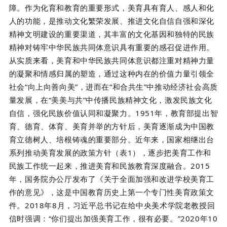
障。作为化育和教育的重要形式，美育具有育人、感人和化
人的功能，是推动文化繁荣发展、推进文化自信自强和深化
精神文明建设的重要渠道，其丰富的文化基因和独特的民族
精神对铸牢中华民族共同体意识具有重要的感召促进作用。
从实质来看，美育和中华民族共同体意识都注重对精神力量
的凝聚和情感归属的塑造，通过这种内在的价值力量引领全
社会“向上向善向美”，进而在“和合共生”中推动经济社会高质
量发展，在“美美与共”中传播民族精神文化，激发民族文化
自信，强化民族价值认同和凝聚力。1951年，教育部提出智
育、德育、体育、美育并举的方针后，美育逐渐成为中国教
育立德树人、培根铸魂的重要部分。近年来，国家相继出台
系列推动美育发展的政策方针（表1），逐步把美育工作和
民族工作统一起来，推进美育和民族教育深度融合。2015
年，国务院办公厅发布了《关于全面加强和改进学校美育工
作的意见》，这是中国教育历史上第一个专门性美育政策文
件。2018年8月，习近平总书记在给中央美术学院老教授回
信时强调：“你们提出加强美育工作，很有必要。”2020年10