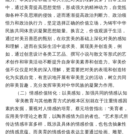
中，通过美育提高思想觉悟，形成强大的精神动力，自觉抵
御各种不良思潮的侵蚀，进而逐渐提高政治判断力、政治领
悟力和政治执行力，坚定选择正确的价值立场，为铸牢中华
民族共同体意识凝聚思想能量。换言之，价值观源于生活，
通过对美丑善恶的甄别，在欣赏美的基础上深化对美的感知
和理解，进而在实际生活中追求美、展现美并创造美，例
如，通过创意设计各类工艺品、撰写小说与散文等形式的艺
术创作和审美活动不断提升自身审美素养和创造力。审美价
值不仅仅是对美的深入理解，更需要把对美的表现和创造转
化为实践自觉，有意识地开展有审美意义的活动，树立共同
的审美旨趣，充分发挥审美对中华民族的凝聚力作用。
（二）情感价值转化：以美感知，加强共同的情感认知
审美教育与其他教育方式的根本区别就在于注重情感因
素的发掘，重视对人情感的培育。蔡元培曾指出：“美育者，
应用美学理论之教育，以陶养感情为目的者也。”艺术形式所
传达情感丰富多样，既涉及具体的情感价值，也包含抽象性
的情感意蕴。而美育的情感价值表达主要通过绘画、雕塑、