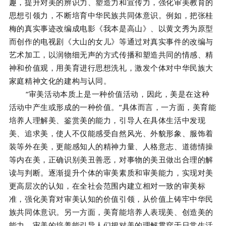
趣，提升对美的辨识力、塑造力和宣传力，强化审美教育的
思想引领力，不断培育中华民族共同体意识。例如，把张桂
梅的真实事迹改编成电影《我本是高山》、以黄文秀为原型
而创作的电视剧《大山的女儿》等通过对真实事件的改编与
艺术加工，以润物细无声的方式传播和塑造共同的情感、精
神和价值观，用美育进行思想洗礼，激发个体对中华民族大
家庭精神文化的建构与认同。
“审美活动本质上是一种价值活动，因此，美是在这种
活动中产生或形成的一种价值。”具体而言，一方面，美育能
培养人理解美、鉴赏美的能力，引导人在具体生活中发现
美、追求美，使人不仅能感受自然风光、外貌形象、服饰着
装等外在美，更能感知人的精神力量、人格意志、道德情操
等内在美，正确识别美丑善恶，对事物的美丑做出合理的解
读与判断。逐渐提升个体的审美素质和审美能力，实现对美
更高层次的认知，在全社会范围内建立相对一致的审美标
准，强化美育对审美认知的价值引领，从价值上铸牢中华民
族共同体意识。另一方面，美育能培养人表现美、创造美的
能力。审美的培养能引导人们把对美的理解贯穿于日常生活