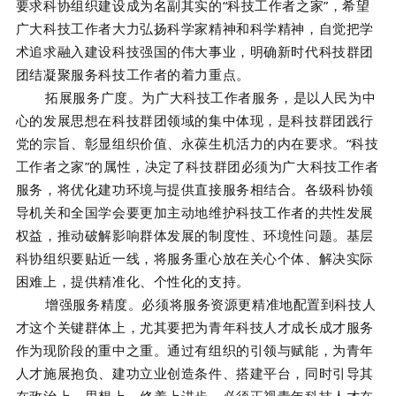
要求科协组织建设成为名副其实的“科技工作者之家”，希望
广大科技工作者大力弘扬科学家精神和科学精神，自觉把学
术追求融入建设科技强国的伟大事业，明确新时代科技群团
团结凝聚服务科技工作者的着力重点。
拓展服务广度。为广大科技工作者服务，是以人民为中
心的发展思想在科技群团领域的集中体现，是科技群团践行
党的宗旨、彰显组织价值、永葆生机活力的内在要求。“科技
工作者之家”的属性，决定了科技群团必须为广大科技工作者
服务，将优化建功环境与提供直接服务相结合。各级科协领
导机关和全国学会要更加主动地维护科技工作者的共性发展
权益，推动破解影响群体发展的制度性、环境性问题。基层
科协组织要贴近一线，将服务重心放在关心个体、解决实际
困难上，提供精准化、个性化的支持。
增强服务精度。必须将服务资源更精准地配置到科技人
才这个关键群体上，尤其要把为青年科技人才成长成才服务
作为现阶段的重中之重。通过有组织的引领与赋能，为青年
人才施展抱负、建功立业创造条件、搭建平台，同时引导其
在政治上、思想上、修养上进步。必须正视青年科技人才在