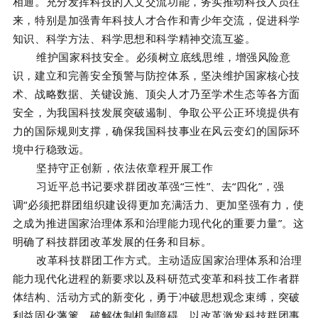
相通。充分发挥科技的人文交流功能，务实推动科技人员往
来，特别是加强青年科技人才合作和青少年交流，促进科学
知识、科学方法、科学思想和科学精神交流互鉴。
维护国家科技安全。必须树立底线思维，增强风险意
识，建立和完善安全预警与防控体系，坚决维护国家核心技
术、战略数据、关键设施、顶尖人才乃至学术生态等各方面
安全，为我国科技发展突破遏制、争取公平公正环境提供有
力的国际规则支撑，确保我国科技事业在风云变幻的国际环
境中行稳致远。
坚持守
正
创新，依
法依
章程
开展工
作
习近平总书记要求群团改革强“三性”、去“四化”，强
调“必须把群团组织建设得更加充满活力、更加坚强有力，使
之成为推进国家治理体系和治理能力现代化的重要力量”。这
明确了科技群团改革发展的任务和目标。
改革科技群团工作方式。主动适应国家治理体系和治理
能力现代化进程的新要求以及科研范式变革和科技工作者群
体结构、活动方式的新变化，勇于冲破思想观念束缚，突破
利益固化藩篱，破解体制机制障碍，以改革激发科技群团事