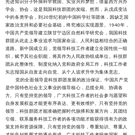
先进知识分子怀揣科学救国、实业兴邦梦想，借鉴西方兴办
学会、协会，这是我国科技群团的发端。然而，从戊戌变法
中的各类学会，到20世纪初的中国科学社等团体，因缺乏国
家政治支持和必要社会基础，终究难以实现愿景。1940年，
中国共产党领导建立陕甘宁边区自然科学研究会，我国科技
群团从此走上事业追求与国家命运、人民利益相结合的正确
道路。新中国成立后，党领导科技工作者建立全国性统一组
织，赋予其社会职能，将其作为人民政协组成单位。科技群
团从此整体性、制度化纳入党和政府全局工作，科技工作者
矢志报国从自发走向自觉、从个人追求升华为集体意志。
党的全面领导是科技群团发展的政治保证。中国共产党
是中国特色社会主义事业的领导核心，总揽全局、协调各
方。只有坚持党的领导，广大科技工作者的社会参与愿望和
自身发展权益才能更有序表达、更有效维护。只有坚持党的
领导，科技群团才能准确把握时代脉搏和发展方向，其团结
引领、联系服务科技工作者的各项功能才能获得强有力的政
策支持和资源保障。只有坚持党的领导，尊重知识、尊重人
才的良好氛围才能逐步形成，广大科技工作者报效国家、服