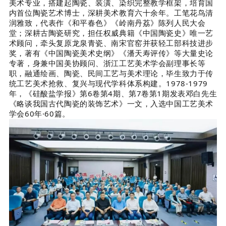
美术专业，搭建起陶瓷、装潢、染织完整教学框架，培育国
内首位陶瓷艺术博士，深耕美术教育六十余年。工笔花鸟清
润雅致，代表作《和平春色》《岭南丹荔》陈列人民大会
堂；深耕古陶瓷研究，担任权威典籍《中国陶瓷史》唯一艺
术顾问，牵头复原龙泉青瓷、南宋官窑并获轻工部科技进步
奖，著有《中国陶瓷美术史纲》《潘天寿评传》等大量史论
专著，身兼中国美协顾问、浙江工艺美术学会副理事长等
职，融通绘画、陶瓷、民间工艺与美术理论，毕生致力于传
统工艺美术抢救、复兴与现代学科体系构建。1978-1979
年，《硅酸盐学报》第6卷第4期、第7卷第1期发表邓白先生
《略谈我国古代陶瓷的装饰艺术》一文，入选中国工艺美术
学会60年·60篇。