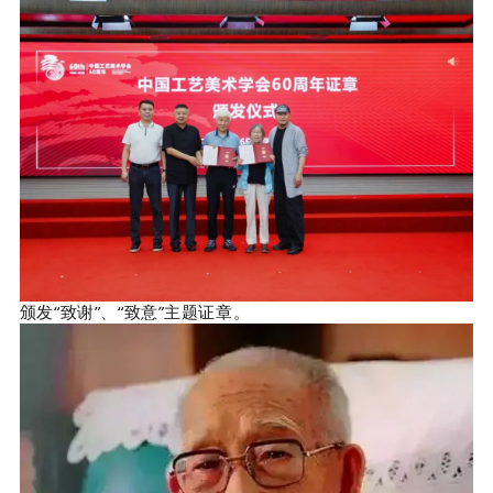
颁发
“致谢”、
“致意”主题证章。