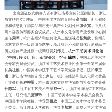
出席颁证仪式的嘉宾还有浙江省委宣传部原副部长、浙江
省文联原党组书记、中国美术学院原副院长
高而颐
，浙江省经
济和信息化厅消费品与历史经典产业处副处长
张余宽
，中共杭
州市委宣传部部务会议成员、杭州市文化创意产业发展中心副
主任
周晔
，杭州市经济和信息化局二级巡视员
杨荣欣
，杭州市
园林文物局一级调研员
赵争
，浙江省经济和信息化厅消费品与
杭州工艺美术博物馆
历史经典产业处原一级调研员
刘伟龙
，
（中国刀剪剑、扇、伞博物馆）馆长
陈刚，
中国工艺美术学
会专家委员会委员、浙江省工艺美术行业协会第一至第三届会
长
吴祖熙
，中国美术学院手工艺术学院党委书记、院长
李玉
甫
，浙江省博物馆副馆长
卢佳
，杭州市经济和信息化局消费品
产业处处长
程柳梁
，杭州市园林文物局博物馆与社会文物处处
长
陈军
，浙江省工艺美术专家
都一兵
， 浙江省博物馆工艺部原
主任、研究馆员
范珮玲
， 中国工艺美术学会学术委员会委员、
中国美术学院教授、博导
郑巨欣
，
中国工艺美术学会学术委员
会委员、
浙江理工大学教授、博导
李加林
，清华大学艺术博物