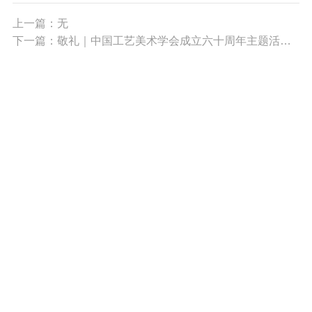
上一篇：无
下一篇：敬礼｜中国工艺美术学会成立六十周年主题活动进行时（三十九）
010-68396408
xuehuiwangzhan@126.com
关注微信公众号
北京市西城区阜外大街乙22号