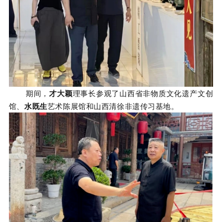
期间，
才大颖
理事长参观了山西省非物质文化遗产文创
馆、
水既生
艺术陈展馆和
山西清徐非遗传习基地。