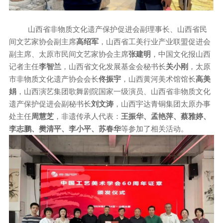
山西省非物质文化遗产保护促进会副理事长、山西省民
间文艺家协会副主席
高绍军
，山西省工美行业产业联盟促进会
副主席、太原市民间文艺家协会主席
张建明
，中国文化报山西
记者主任
李智兰
，山西省文化发展基金会秘书长
关小刚
，太原
市非物质文化遗产协会会长
佟振宇
，山西黄河美术馆馆长
高美
娟
，山西演艺集团歌舞剧院国家一级演员、山西省非物质文化
遗产保护促进会副秘书长
刘文涛
，山西宇达青铜集团太原办事
处主任
周慧芝
，非遗传承人代表：
王振华、孟艳萍、蔡雅婷、
李志鹏、樊清平、李小平、苏春华
等参加了相关活动。