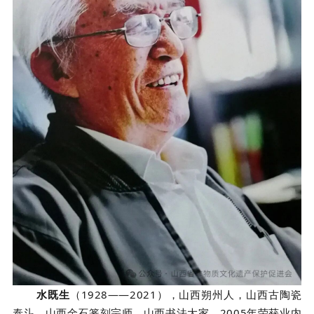
水既生
（1928——2021），山西朔州人，
山西古陶瓷
泰斗，山西金石篆刻宗师，山西书法大家。2005年荣获业内