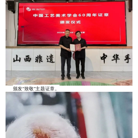
颁发
“致敬”主题证章。