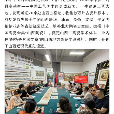
最高荣誉——中国工艺美术终身成就奖。一生踏遍三晋大
地，发现考证70余处山西古窑址，收集数万片古瓷片标本，
成功复原失传千年的山西
珐华
、油滴、兔毫、绞胎、平定黑
釉刻花瓷等古法烧造技艺，填补北方陶瓷史空白。编撰《中
国陶瓷全集•山西陶瓷》，奠定山西古陶瓷学术体系，业内
称“翻拣瓷片著文章”的山西地方陶瓷学派鼻祖。同时，开创
了山西近现代篆刻流派。