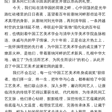
院）脉系同仁们表示由衷的谢意并致以崇高的礼赞。
今天，我们站在清华园的荷塘之畔，心中回荡的是光华
路红砖楼里的日日夜夜，遥望着百年前塞纳河畔那些追寻艺
术真理的身影。从塞纳河到光华路，再到清华园，一条跨越
时空的文脉绵延不绝，串联起中国
“
装饰
”
现代化的百年征
程，也镌刻着中国工艺美术学会与清华大学美术学院血脉相
连、休戚与共的甲子情缘。六十年前，正是在这片热土上，
一批怀揣理想的先行者，为中国工艺美术学会的成立播下了
燎原火种。是他们，带着塞纳河畔的艺术新风，扎根中华大
地，确立了
“
为生活而艺术、为民生而设计
”
的初心，从此开
启了中国工艺美术波澜壮阔的篇章。
我们不会忘记，每一位
“
中国工艺美术终身成就奖
”
获得
者。他们择一业、终一生，把年华与心血，都奉献给了中国
工艺美术。他们跋山涉水、深入乡野，遍访民间艺人，让濒
临消失的传统手艺得以重获生机、代代相传。为传承民间工
艺文脉，他们潜心钻研、默默梳理，深挖传统工艺蕴藏的民
俗底蕴与人文温度，梳理技艺流程、完善传承体系，让藏于
乡野、鲜为人知的民间艺术走进大众、走上殿堂、焕发新