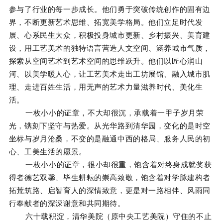
参与了行业的每一步成长。他们勇于突破传统创作的固有边
界，不断更新艺术思维、拓宽美学格局。他们立足时代发
展、心系民生大众，积极投身城市更新、乡村振兴、美育建
设，用工艺美术的独特语言营造人文空间、涵养城市气质，
探索从空间艺术到艺术空间的思维跃升。他们以匠心润山
河、以美学暖人心，让工艺美术走出工坊展馆、融入城市肌
理、走进百姓生活，用无声的艺术力量滋养时代、美化生
活。
一枚小小的证章，不大却很沉，承载着一甲子岁月荣
光，镌刻下坚守与热爱。从光华路到清华园，变化的是时空
坐标与岁月沧桑，不变的是融通中西的格局、服务人民的初
心、工美生活的愿景。
一枚小小的证章，很小却很重，饱含着对终身成就奖获
得者德艺双馨、毕生耕耘的崇高致敬，饱含着对学脉建构者
拓荒筑路、启智育人的深情致意，更是对一路相伴、风雨同
行奉献者的深深谢意和共同期待。
六十载积淀，清华美院（原中央工艺美院）守住的不止