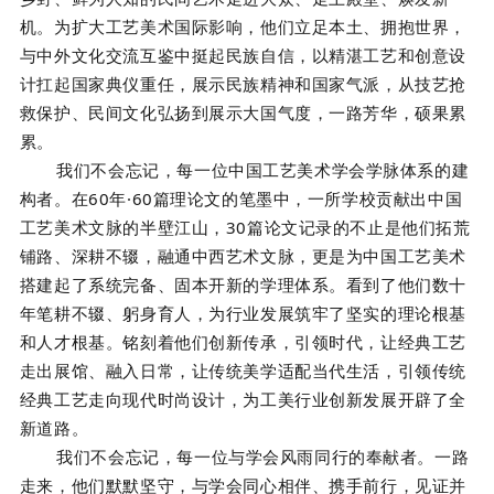
机。为扩大工艺美术国际影响，他们立足本土、拥抱世界，
与中外文化交流互鉴中挺起民族自信，以精湛工艺和创意设
计扛起国家典仪重任，展示民族精神和国家气派，从技艺抢
救保护、民间文化弘扬到展示大国气度，一路芳华，硕果累
累。
我们不会忘记，每一位中国工艺美术学会学脉体系的建
构者。在
60
年
·60
篇理论文的笔墨中，一所学校贡献出中国
工艺美术文脉的半壁江山，
30
篇论文记录的不止是他们拓荒
铺路、深耕不辍，融通中西艺术文脉，更是为中国工艺美术
搭建起了系统完备、固本开新的学理体系。看到了他们数十
年笔耕不辍、躬身育人，为行业发展筑牢了坚实的理论根基
和人才根基。铭刻着他们创新传承，引领时代，让经典工艺
走出展馆、融入日常，让传统美学适配当代生活，引领传统
经典工艺走向现代时尚设计，为工美行业创新发展开辟了全
新道路。
我们不会忘记，每一位与学会风雨同行的奉献者。一路
走来，他们默默坚守，与学会同心相伴、携手前行，见证并