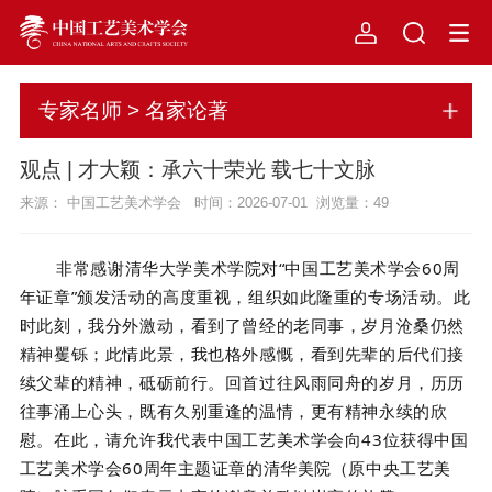
专家名师 > 名家论著
观点 | 才大颖：承六十荣光 载七十文脉
来源： 中国工艺美术学会 时间：2026-07-01 浏览量：
49
非常感谢清华大学美术学院对
“
中国工艺美术学会
60
周
年证章
”
颁发活动的高度重视，组织如此隆重的专场活动。此
时此刻，我分外激动，看到了曾经的老同事，岁月沧桑仍然
精神矍铄；此情此景，我也格外感慨，看到先辈的后代们接
续父辈的精神，砥砺前行。回首过往风雨同舟的岁月，历历
往事涌上心头，既有久别重逢的温情，更有精神永续的欣
慰。在此，请允许我代表中国工艺美术学会向
43
位获得中国
工艺美术学会
60
周年主题证章的清华美院（原中央工艺美