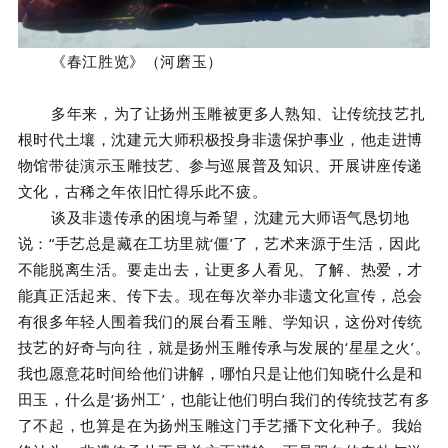
《春江胜览》（河磨玉）
多年来，为了让扬州玉雕被更多人熟知、让传统技艺扎
根时代土壤，沈建元大师积极投身非遗保护事业，他走进博
物馆带徒演示玉雕技艺、参与巡展普及知识、开展讲座传递
文化，古稀之年依旧忙得乐此不疲。
谈及非遗传承的困境与希望，沈建元大师语气恳切地
说：“手艺总是藏在工坊里就‘僵’了，艺术来源于生活，因此
不能脱离生活。要走出去，让更多人看见、了解、热爱，才
能真正活起来、传下去。现在每次举办非遗文化宣传，总会
有很多年轻人围着我们的展台看玉雕、学知识，这份对传统
技艺的好奇与向往，就是扬州玉雕传承与发展的‘星星之火’。
我也愿意花时间给他们讲解，哪怕只是让他们知晓什么是和
田玉，什么是‘扬州工’，也能让他们明白我们的传统技艺有多
了不起，也算是在为扬州玉雕这门手艺播下文化种子。我始