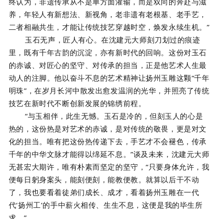
终认为，非遗传承从不是单方面灌输，而是双向的奔赴与滋
养，年轻人有新想法、新视角，老非遗有老根基、老手艺，
二者相融共生，才能让传统技艺穿越时空，焕发永续生机。”
玉石无声，匠人有心。在沈建元大师刻刀划过的痕迹
里，既有千年古韵的沉淀，亦有新时代的回响。这份对玉石
的赤诚、对匠心的坚守、对传承的担当，正是他艺术人生最
动人的注脚。他以奋斗不息的艺术精神让扬州玉雕这颗“千年
明珠”，在岁月长河中散发出愈发温润的光华，并照亮了传统
技艺在新时代不断创新发展的锦绣前程。
“与玉相伴，此生无憾。玉石是冷的，但刻玉人的心是
热的，这份热是对艺术的赤诚，是对传统的敬畏，更是对文
化的担当。唯有把这份热传递下去，手艺才不会褪色，传承
千年的中华文脉才能得以绵延不息。”谈及未来，沈建元大师
无甚宏大期许，唯有朴素而坚定的坚守，“只要身体允许，我
便每日躬身案头，能刻便刻，能教便教。就算以后干不动
了，我也要看着徒弟们成长、成才，看着扬州玉雕在一代
代‘扬州工’的手中薪火相传、生生不息，这便是我的毕生所
求。”