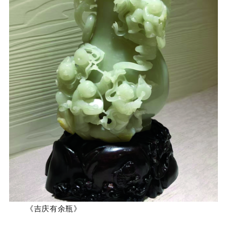
《吉庆有余瓶》