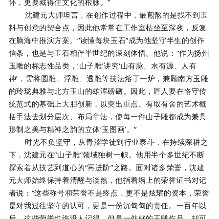
怀，更要藏得住文化的根脉。”
沈建元大师坦言，在创作过程中，最煎熬的是找不到玉
料与创意的契合点，因此他常常在工作室枯坐至深夜，反复
在脑海中推演方案。“读懂每块玉石”成为他坚守半生的创作
信条，也是与玉石相伴半世纪的深刻体悟。他说：“作为扬州
玉雕的标志性品类，‘山子雕’讲究‘山有脉、水有源、人有
神’，需将圆雕、浮雕、透雕等技法熔于一炉，兼顾南方玉雕
的玲珑典雅与北方玉山的雄浑磅礴。因此，匠人要在恪守传
统范式的基础上大胆创新，以突出重点、有取有舍的艺术概
括手法去划分层次、布局章法，使每一件山子雕都成为兼具
形制之美与精神之韵的立体‘玉图画’。”
时光不负坚守，从青涩学徒到行业泰斗，在持续深耕之
下，沈建元在“山子雕”领域独树一帜。他用半个多世纪不断
探索着从技艺到道心的“再进阶”之路。面对诸多荣誉，沈建
元大师始终保持着清醒与淡然，他指着墙上的荣誉证书对记
者说：“这些称号和荣誉不是终点，更不是炫耀的资本，荣誉
是对我过往坚守的认可，更是一份沉甸甸的责任。一百年以
后，这些荣誉也许没人记得，但是一件好的玉雕作品，却可