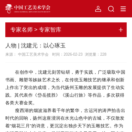
专家名师 > 专家智库
人物 | 沈建元：以心琢玉
来源： 中国工艺美术学会 时间：2026-02-23 浏览量：
228
在创作中，沈建元刻苦钻研，勇于实践，广泛吸取中国
书画、雕塑等姊妹艺术之长，在传统玉雕技艺的继承和创新
上作出了突出的成绩，为当代扬州玉雕的发展提供了生动实
践。其代表作《岱岳揽胜》《溪山行旅》等作品，多次获得
各类大赛金奖。
瘦西湖的烟波滋养着千年的繁华，古运河的涛声拍击出
时代的回响，扬州这座浸润在水光山色中的古城，不仅散发
着“烟花三月”的诗意，更沉淀出独步天下的玉雕技艺。作为