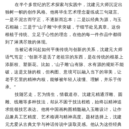
在半个多世纪的艺术探索与实践中，沈建元大师沉淀出
独树一帜的创作风格。他将毕生艺术理念凝练成三句箴言。
一是不泥古而守正，不逐新而忘本；二是以经典为源，与玉
石相融；三是于“山子雕”中求突破，于细节处见真章。这份
根植于传统、立足于心性的理念，在他的每一件作品中都得
到了淋漓尽致的体现。
当被记者问起如何平衡传统与创新的关系，沈建元大师
语气笃定：“创新不是丢了老祖宗的东西，是在传统的根基上
添新枝、塑新花。比如，‘山子雕’山有脉、水有源的规矩不能
破，这是文脉的根，但构图、意境可以融入当下的审美，让
老手艺里的精神内核，能够被年轻人读懂、理解，并乐于传
承。”
技随艺走，艺为情生，情载道存。沈建元精通浮雕、圆
雕、线雕等多种技法，却从不困于技法桎梏，始终以精神追
求统领技艺表达。他将中国画构图精髓融入玉雕设计，让作
品兼具工艺精度、艺术格调与精神高度。题材选择上，沈建
元尤爱从古典文学与神话传说中汲取灵感。他认为这些经典