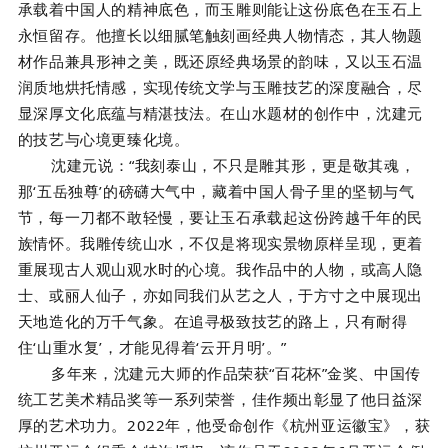
承载着中国人的精神底色，而玉雕则能让这份底色在玉石上
永恒留存。他擅长以细腻笔触刻画经典人物情态，其人物题
材作品兼具形神之美，既还原经典场景的韵味，又以玉石温
润质地烘托情感，实现传统文学与玉雕技艺的深度融合，尽
显深厚文化底蕴与精湛技法。在山水题材的创作中，沈建元
的技艺与心境更臻化境。
沈建元说：“我刻泰山，不只是雕其形，更是敬其魂，
那‘五岳独尊’的磅礴大气中，藏着中国人骨子里的坚韧与气
节，每一刀都不敢轻慢，要让玉石承载起这份跨越千年的民
族情怀。我雕传统山水，不仅是将现实景物原样呈现，更着
重展现古人观山观水时的心境。我作品中的人物，或高人隐
士、或丽人仙子，亦如同我们从艺之人，于方寸之中展现出
天地造化的万千气象。在追寻极致技艺的路上，只有耐得
住‘山重水复’，才能见得着‘云开月明’。”
多年来，沈建元大师的作品荣获“百花杯”金奖、中国传
统工艺美术精品奖等一系列荣誉，佳作频出彰显了他日益深
厚的艺术功力。2022年，他受命创作《杭州亚运徽宝》，获