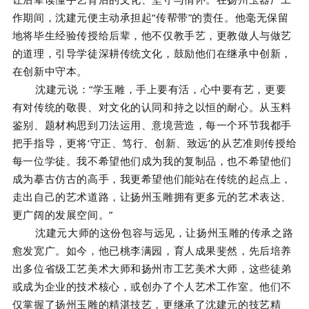
作期间，沈建元便主动承担起“传帮带”的责任。他毫无保留
地将毕生经验传授给后辈，他不仅教手艺，更教做人与做艺
的道理，引导学徒深耕传统文化，鼓励他们在继承中创新，
在创新中守本。
沈建元说：“学玉雕，手上要有活，心中要有艺，更要
有对传统的敬畏、对文化的认同和持之以恒的耐心。从玉料
鉴别、题材构思到刀法运用、意境营造，每一个环节我都手
把手指导，更将‘守正、笃行、创新、致远’的从艺准则传授给
每一位学徒。我不希望他们成为我的复制品，也不希望他们
成为摹古仿古的高手，我更希望他们能站在传统的起点上，
走出自己的艺术道路，让扬州玉雕拥有更多元的艺术表达、
更广阔的发展空间。”
沈建元大师的这份包容与远见，让扬州玉雕的传承之路
愈发宽广。如今，他已桃李满园，育人成果斐然，先后培养
出多位省级工艺美术大师和扬州市工艺美术大师，这些徒弟
或成为企业的技术核心，或创办了个人艺术工作室。他们不
仅掌握了扬州玉雕的精湛技艺，更继承了沈建元的技艺精