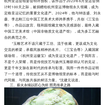
杭州亚运会组委会特许授权，该作品于2023年6月亚运会倒
计时100天之际，被捐赠给杭州亚运博物馆永久馆藏，成为
定格亚运记忆的重要文化遗产。2024年，他与钟连盛、刘永
森、李志刚三位中国工艺美术大师跨界携手，共创《三宝合
尊》，作品以故宫、颐和园馆藏文物为灵感源创，最终入藏
中国工艺美术馆（中国非物质文化遗产馆），成为多工艺融
合的典范之作。
“玉雕艺术不该只藏于工坊、流于收藏，更该成为文化
交流的桥梁，承载民族精神的名片。《三宝合尊》入藏国家
级场馆，《杭州亚运徽宝》成为亚运文化遗产，于我而言，
不是个人荣耀，而是传统技艺与扬州玉雕获得认可的见证，
更是千年文脉在新时代的传承与彰显。我用一件件作品证明
了一个道理，传统技艺从不是博物馆里的标本，而是能与时
代同频、与民族共振的鲜活力量。”沈建元说道。
三、薪火永续以匠心为炬 照亮传承之路