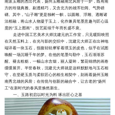
南派玉雕的杰出代表，扬州玉雕融南北风骨于一炉，既有南
方的玲珑典雅、剔透精巧，又含北方的雄浑壮阔、气势磅
礴。其中，“山子雕”更是独树一帜，以圆雕、浮雕、透雕诸
法相融，将山水人物凝于玉上，化作兼具笔墨意趣与匠心温
度的“玉上图画”，技艺延续千年而长盛不衰。
走进中国工艺美术大师沈建元的工作室，只见暖阳映照
在天然玉料上，在光与影的交织中，沈建元大师正在出神地
端详着一块玉石，指腹轻轻摩挲着璞玉的皮色，似乎在试图
唤醒一场沉睡千年的梦。在他的笔墨勾勒中，玉石渐渐苏
醒、褪去粗粝，一幅山水含烟，丽人凝眸，繁花锦绣的画卷
缓缓展开。半世春秋，沈建元大师就是这样默默地与玉石相
守，在坚硬玉质与柔软匠心的相生相契中，刻画着扬州玉雕
南秀北雄的风骨；在传统与创新的融合中，让古老的“扬州
工”在新时代的春风里焕然新生。
一、玉路初启以时光为料 琢出匠心之基