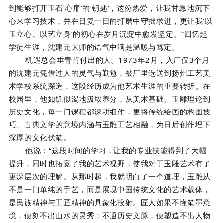
到能够打开玉石‘心扉’的‘钥匙’，这份热爱，让我甘愿地沉下
心来学习技术，并在日复一日的打磨中守拙求进，更让我‘以
玉立心、以艺立身’的初心在岁月沉淀中愈发坚定。”回忆起
学徒生涯，沈建元大师的语气中满是温暖与笃定。
机遇总会垂青肯付出的人。1973年2月，入厂仅3个月
的沈建元凭借过人的灵气与勤勉，被厂里选送到扬州工艺美
术学校系统深造，这段经历成为他艺术生涯的重要转折。在
校园里，他如饥似渴地汲取养分，从美术基础、玉雕理论到
历史文化，每一门课程都深耕细作，更将传统绘画的构图技
巧、古典文学的意境内涵与玉雕工艺相融，为日后创作埋下
深厚的文化伏笔。
他说：“这段时间的学习，让我的专业技能得到了大幅
提升，同时也拓宽了我的艺术视野，使我对于玉雕艺术有了
更深层次的理解。从那时起，我就明白了一个道理，玉雕从
不是一门单纯的手艺，而是展现中国传统文化的艺术载体，
是民族精神与工匠精神的具象化投射。匠人如果不懂笔墨意
境，便刻不出山水的灵秀；不通历史文脉，便塑造不出人物