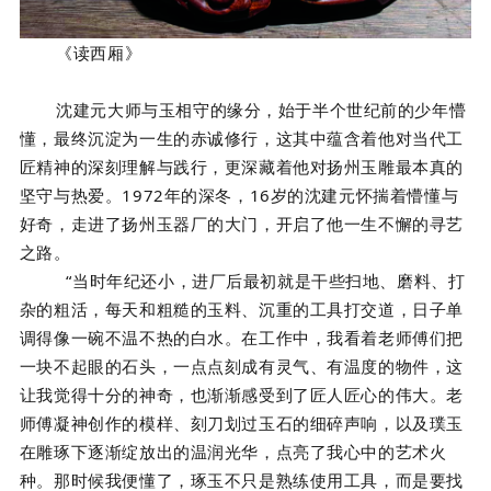
《读西厢》
沈建元大师与玉相守的缘分，始于半个世纪前的少年懵
懂，最终沉淀为一生的赤诚修行，这其中蕴含着他对当代工
匠精神的深刻理解与践行，更深藏着他对扬州玉雕最本真的
坚守与热爱。1972年的深冬，16岁的沈建元怀揣着懵懂与
好奇，走进了扬州玉器厂的大门，开启了他一生不懈的寻艺
之路。
“当时年纪还小，进厂后最初就是干些扫地、磨料、打
杂的粗活，每天和粗糙的玉料、沉重的工具打交道，日子单
调得像一碗不温不热的白水。在工作中，我看着老师傅们把
一块不起眼的石头，一点点刻成有灵气、有温度的物件，这
让我觉得十分的神奇，也渐渐感受到了匠人匠心的伟大。老
师傅凝神创作的模样、刻刀划过玉石的细碎声响，以及璞玉
在雕琢下逐渐绽放出的温润光华，点亮了我心中的艺术火
种。那时候我便懂了，琢玉不只是熟练使用工具，而是要找