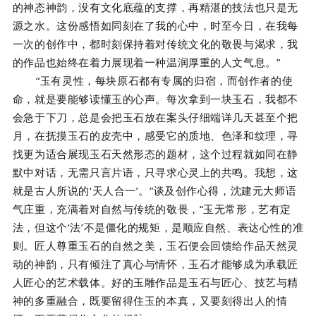
的神态神韵，没有文化底蕴的支撑，再精湛的技法也只是无
源之水。这份感悟如同刻在了我的心中，时至今日，在我每
一次的创作中，都时刻保持着对传统文化的敬畏与渴求，我
的作品也始终在着力展现着一种温润厚重的人文气息。”
“玉有灵性，每块原石都有专属的归宿，而创作者的使
命，就是要能够读懂玉的心声。每次拿到一块玉石，我都不
会急于下刀，总是会把玉石放在案头仔细端详几天甚至个把
月，在抚摸玉石的皮壳中，感受它的质地、色泽和纹理，寻
找更为适合展现玉石天然形态的题材，这个过程就如同在静
默中对话，无需只言片语，只寻求心灵上的共鸣。我想，这
就是古人所说的‘天人合一’。”谈及创作心得，沈建元大师语
气庄重，充满着对自然与传统的敬畏，“玉无常形，艺有定
法，但这个‘法’不是僵化的规矩，是顺应自然、表达心性的准
则。匠人尊重玉石的自然之美，玉石便会回馈给作品天然灵
动的神韵，只有倾注了真心与情怀，玉石才能够成为承载匠
人匠心的艺术载体。好的玉雕作品是玉石与匠心、技艺与精
神的多重融合，既要留得住玉的本真，又要刻得出人的情