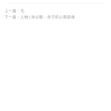
上一篇：无
下一篇：人物 | 孙云毅：赤子匠心塑器魂
010-68396408
xuehuiwangzhan@126.com